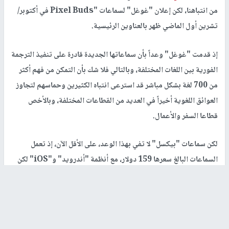
من انتباهنا، لكن إعلان "غوغل" لسماعات "Pixel Buds في أكتوبر/
تشرين أول الماضي ظهر بالعناوين الرئيسية.
إذ قدمت "غوغل" وعداً بأن سماعاتها الجديدة قادرة على تنفيذ الترجمة
الفورية بين اللغات المختلفة، وبالتالي فلا شك بأن التمكن من فهم أكثر
من 700 لغة بشكل مباشر قد استرعى انتباه الكثيرين وحماسهم لتجاوز
العوائق اللغوية أخيراً في العديد من القطاعات المختلفة، وبالأخص
قطاعا السفر والأعمال.
لكن سماعات "بيكسل" لا تفي بهذا الوعد، على الأقل الآن، إذ تعمل
السماعات البالغ سعرها 159 دولار، مع أنظمة "أندرويد" و"iOS" لكن
خاصية الترجمة الفورية لا تتوفر إلا في هواتف "Google Pixel"،
وبالتالي فإن لم تملك هاتف "بيكسل" ستحصل على سماعات لا سلكية
بجودة صوت عالية وبسعر مرتفع.