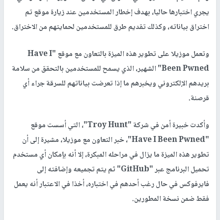
يجري اختبارها حاليا، بهدف إخطار المستخدمين عند زيارة موقع تم
اختراق بياناته، وكذلك تقديم طرق للمستخدمين لحمايتهم من الاختراق.
وتعمل موزيلا على تطوير هذه الميزة بالتعاون مع موقع "Have I
Been Pwned" الشهير، الذي يسمح للمستخدمين بالتحقق من سلامة
بريدهم الإلكتروني ويخبرهم ما إذا تعرضت بياناتهم للسرقة جراء أي
قرصنة.
وأكدت خبيرة أمن في شركة "Troy Hunt"، التي أسست موقع
"Have I Been Pwned"، خبر التعاون مع موزيلا، مشيرة إلى أن
تطوير هذه الميزة ما يزال في مراحله المبكرة، إلا أنه بإمكان أي مستخدم
تحميل البرنامج عبر "GitHub" ثم يتم تجميعه وإضافته إلى
فايرفوكس في حال رغب أحدهم في اختباره، أخذا في الاعتبار أنه يعمل
فقط ضمن نسخة المطورين.