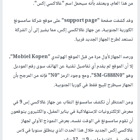
من هذا العام، ويعتقد بأنه سيحمل اسم "غالاكسي إكس".
وقد كشفت صفحة "support page" على موقع شركة سامسونغ
الكورية الجنوبية، عن جهاز غالالكسي إكس، مما يشير إلى أن الشركة
تستعد لطرح الجهاز الجديد قريبا.
ورصد الجهاز لأول مرة من قبل الموقع الهولندي "Mobiel Kopen"،
إلا أن الموقع لم يقدم أي تفاصيل تقنية عن الهاتف سوى رقم الموديل
وهو "SM-G888N0"، ومع وجود الرمز "N0" فإنه من المرجح بأن
الجهاز سيطرح للبيع فقط في كوريا الجنوبية.
ومن المنتظر أن تكشف سامسونغ النقاب عن جهاز غالاكسي إس 9 في
معرض الإلكترونيات الإستهلاكية في يناير المقبل، والكثيرون يتوقعون
أن تقوم سامسونغ في الوقت نفسه، بعرض النموذج الأولي لجهاز
غالاكسي إكس الجديد خلال هذا الحدث الذي ينطلق سنويا في لاس
فيغاس، في الفترة ما بين 9 إلى 12 يناير.