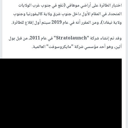
اختبار الطائرة على أراضي موهافي (تقع في جنوب غرب الولايات
المتحدة، في المقام الأول داخل جنوب شرق ولاية كاليفورنيا وجنوب
ولاية نيفادا)، ومن المقرر أنه في عام 2019 سيتم أول إقلاع للطائرة.
وقد تم إنشاء شركة "Stratolaunch" في عام 2011، من قبل بول
ألين، وهو أحد مؤسسي شركة "مايكروسوفت" العالمية.