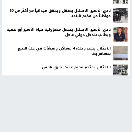
نادي الأسير: الاحتلال يعتقل ويحقق ميدانياً مع أكثر من 60
مواطناً من مخيم قلنديا
نادي الأسير: الاحتلال يتحمل مسؤولية حياة الأسير أبو صفية
ويطالب بتدخل دولي عاجل
الاحتلال يخطر بإخلاء 4 مساكن ومنشآت في خلة الضبع
بمسافر يطا
الاحتلال يقتحم مخيم عسكر شرق نابلس
مستوطنون يسيّجون أراضي في الأغوار الشمالية
أخبار جامعة النجاح