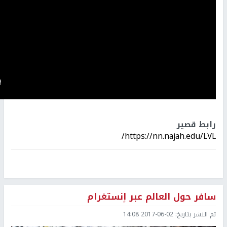
رابط قصير
https://nn.najah.edu/LVL/
سافر حول العالم عبر إنستغرام
تم النشر بتاريخ:
2017-06-02 14:08