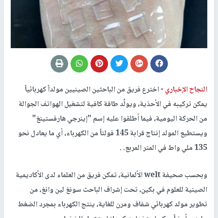
النجاح الإخباري -
اخترع فريق من الباحثين الصينيين مولداً كهربائياً
يمكن تركيبه في الأحذية، ويولِّد طاقة كافية لتشغيل الهواتف الجوالة
من الحركة اليومية، فيما أطلقوا عليه إسم "إينرجي هارفستينغ"
ويستطيع المولد إنتاج قرابة 145 فولتاً من الكهرباء، أي ما يعادل نحو
135 ملي واط في المتر المربع. .
وبحسب صحيفة welt الألمانية، تمكن فريق من العلماء لدى الأكاديمية
الصينية للعلوم في بكين، تحت إشراف الباحث سونغ لين وانغ، من
تطوير مولد كهربائي شفاف ومرن للغاية، ينتج الكهرباء بمجرد الضغط