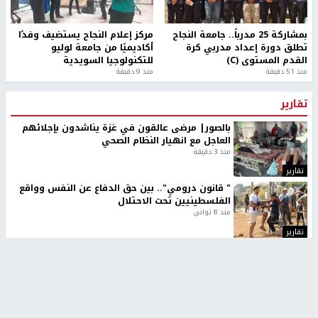
بمشاركة 25 مدرباً.. جامعة النجاح
مركز إعلام النجاح يستضيف وفدًا
تطلق دورة إعداد مدربي كرة
أكاديميًا من جامعة لوليو
القدم المستوى (C)
للتكنولوجيا السويدية
منذ 51 دقيقة
منذ 9 دقيقة
تقارير
بالصور| مرضى عالقون في غزة يناشدون بإجلائهم
العاجل مع انهيار النظام الصحي
منذ 3 دقيقة
تقارير
" قانون درومي".. بين حق الدفاع عن النفس وواقع
الفلسطينيين تحت الاحتلال
منذ 8 ثواني
تقارير
شهداء بينهم أطفال في غزة.. والاحتلال يصعّد
غاراته ويمنح السكان دقائق للإخلاء
منذ 11 ثانية
تقارير