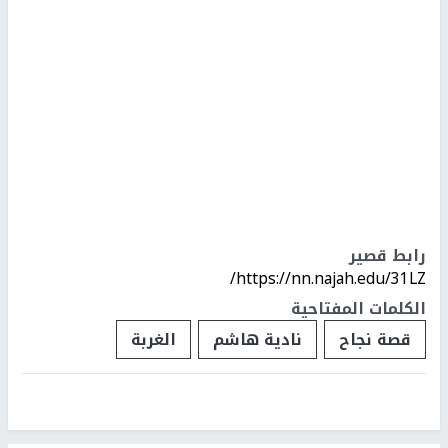
رابط قصير
https://nn.najah.edu/31LZ/
الكلمات المفتاحية
قصة نجاح
نادية هاشم
الغربة