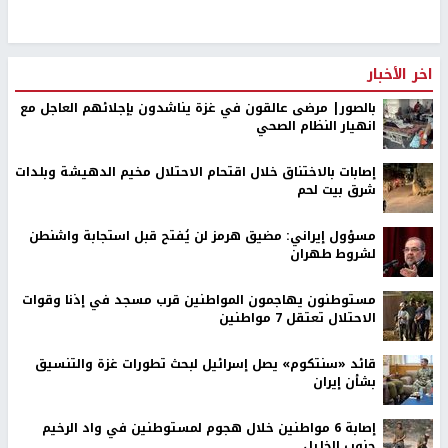
اخر الأخبار
بالصور| مرضى عالقون في غزة يناشدون بإجلائهم العاجل مع
انهيار النظام الصحي
إصابات بالاختناق خلال اقتحام الاحتلال مخيم الدهيشة وبلدات
شرق بيت لحم
مسؤول إيراني: مضيق هرمز لن يُفتح قبل استجابة واشنطن
لشروط طهران
مستوطنون يهاجمون المواطنين قرب مسجد في إذنا وقوات
الاحتلال تعتقل 7 مواطنين
قائد «سنتكوم» يصل إسرائيل لبحث تطورات غزة والتنسيق
بشأن إيران
إصابة 6 مواطنين خلال هجوم لمستوطنين في واد الرخيم
جنوب الخليل