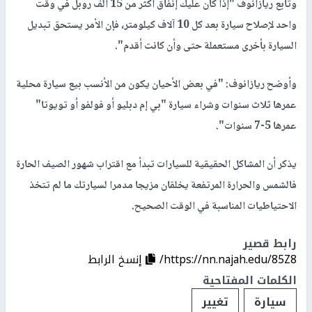
وتابع ريازانوف "إذا كان عليك إنفاق أكثر من 15 ألف روبل في وقت
واحد لإصلاح سيارة بعد كل 10 آلاف كيلومتر، فإن الأمر يستحق تبديل
السيارة بأخرى مستعملة حتى وأن كانت أقدم".
وأوضح ريازانوف: "في بعض الأحيان يكون من الأنسب بيع سيارة محلية
عمرها ثلاث سنوات وشراء سيارة "بي إم دبليو أو فولفو أو تويوتا"
عمرها 5-7 سنوات".
يذكر أن المشاكل الحقيقية للسيارات تبدأ مع اقتراب شهور الصيف الحارة
فالشمس والحرارة المرتفعة يخلقان مزيجا مدمرا لسيارتك ما لم تتخذ
الاحتياطيات المناسبة في الوقت الصحيح.
رابط قصير
https://nn.najah.edu/85Z8/
إنسخ الرابط
الكلمات المفتاحية
سيارة
تغيير