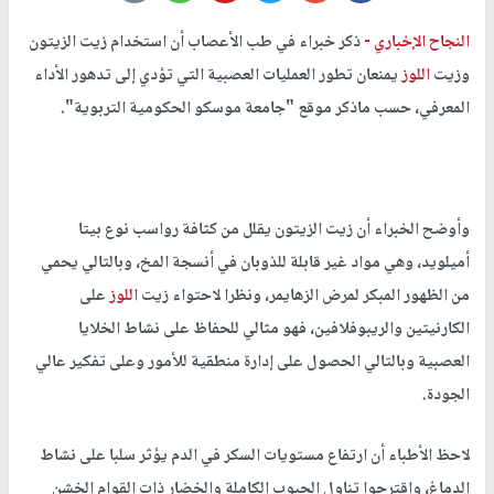
النجاح الإخباري -
ذكر خبراء في طب الأعصاب أن استخدام زيت الزيتون
وزيت
اللوز
يمنعان تطور العمليات العصبية التي تؤدي إلى تدهور الأداء
المعرفي، حسب ماذكر موقع "جامعة موسكو الحكومية التربوية".
وأوضح الخبراء أن زيت الزيتون يقلل من كثافة رواسب نوع بيتا
أميلويد، وهي مواد غير قابلة للذوبان في أنسجة المخ، وبالتالي يحمي
من الظهور المبكر لمرض الزهايمر، ونظرا لاحتواء زيت
اللوز
على
الكارنيتين والريبوفلافين، فهو مثالي للحفاظ على نشاط الخلايا
العصبية وبالتالي الحصول على إدارة منطقية للأمور وعلى تفكير عالي
الجودة.
لاحظ الأطباء أن ارتفاع مستويات السكر في الدم يؤثر سلبا على نشاط
الدماغ، واقترحوا تناول الحبوب الكاملة والخضار ذات القوام الخشن