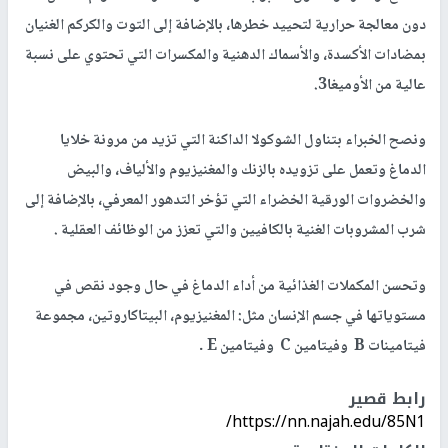
دون معالجة حرارية لتحييد خطرها، بالإضافة إلى التوت والكركم الغنيان
بمضادات الأكسدة، والأسماك الدهنية والمكسرات التي تحتوي على نسبة
عالية من الأوميغا3.
ونصح الخبراء بتناول الشوكولا الداكنة التي تزيد من مرونة خلايا
الدماغ وتعمل على تزويده بالزنك والمغنيزيوم والألياف، والبيض
والخضروات الورقية الخضراء التي تؤخر التدهور المعرفي، بالإضافة إلى
شرب المشروبات الغنية بالكافيين والتي تعزز من الوظائف العقلية .
وتحسن المكملات الغذائية من أداء الدماغ في حال وجود نقص في
مستوياتها في جسم الإنسان مثل: المغنيزيوم، البيتاكاروتين، مجموعة
فيتامينات B وفيتامين C وفيتامين E .
رابط قصير
https://nn.najah.edu/85N1/