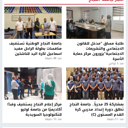
طلبة مساق "مدخل للقانون
جامعة النجاح الوطنية تستضيف
الاجتماعي والتشريعات
منافسات بطولة الراحل مفيد
الاجتماعية"يزورون مركز حماية
اسماعيل لكرة اليد للناشئين
الأسرة
منذ 48 دقيقة
منذ 5 ثواني
بمشاركة 25 مدرباً.. جامعة النجاح
مركز إعلام النجاح يستضيف وفدًا
تطلق دورة إعداد مدربي كرة
أكاديميًا من جامعة لوليو
القدم المستوى (C)
للتكنولوجيا السويدية
منذ 51 دقيقة
منذ 10 دقيقة