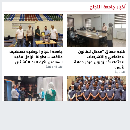
أخبار جامعة النجاح
طلبة مساق "مدخل للقانون
جامعة النجاح الوطنية تستضيف
الاجتماعي والتشريعات
منافسات بطولة الراحل مفيد
الاجتماعية"يزورون مركز حماية
اسماعيل لكرة اليد للناشئين
الأسرة
منذ 48 دقيقة
منذ ثانية
بمشاركة 25 مدرباً.. جامعة النجاح
مركز إعلام النجاح يستضيف وفدًا
تطلق دورة إعداد مدربي كرة
أكاديميًا من جامعة لوليو
القدم المستوى (C)
للتكنولوجيا السويدية
منذ 51 دقيقة
منذ 9 دقيقة