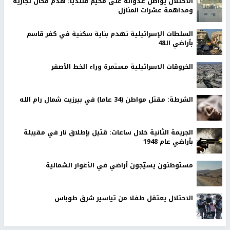
الاحتلال يواصل عدوانه على مخيم قلنديا: هدم محال تجارية
ومداهمة عشرات المنازل
السلطات الإسرائيلية تهدم بناية سكنية في كفر قاسم
بأراضي الـ48
الخروقات الاسرائيلية مستمرة وراء الخط الأصفر
الشرطة: مقتل مواطن (34 عاما) في بيرزيت شمال رام الله
الجريمة الثانية خلال ساعات: قتيل بإطلاق نار في مقيبلة
بأراضي عام 1948
مستوطنون يسيّجون أراضي في الأغوار الشمالية
الاحتلال يعتقل طفلا من تياسير شرق طوباس