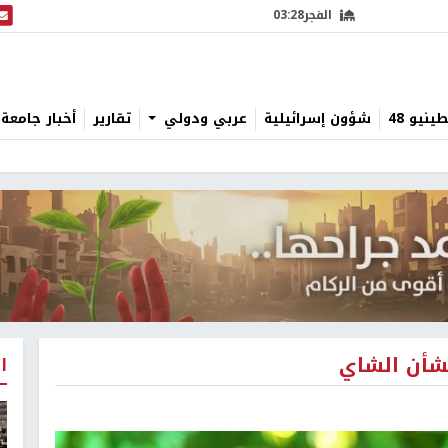
الفجر
03:28
البث
نيو 48
شؤون إسرائيلية
عربي ودولي
تقارير
أخبار جامعة 
ا