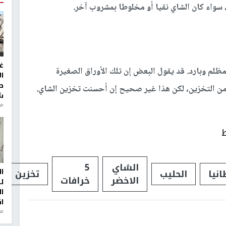
سواء كان الشاي نقيا أو مخلوطا بمشروب آخر.
غ
ظلم وبارد. قد يقول البعض إن تلك الأوراق الصغيرة
ا
ط
ش
منذ 2
ط
الشاي
5
ا
انيا
الحليب
تخزين
الاخضر
خرافات
ل
ا
ا
من