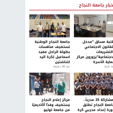
خبار جامعة النجاح
لبة مساق "مدخل
جامعة النجاح الوطنية
لقانون الاجتماعي
تستضيف منافسات
التشريعات
بطولة الراحل مفيد
لاجتماعية"يزورون مركز
اسماعيل لكرة اليد
ماية الأسرة
للناشئين
ذ ثانية
منذ 48 دقيقة
بمشاركة 25 مدرباً..
مركز إعلام النجاح
امعة النجاح تطلق
يستضيف وفدًا أكاديميًا
ورة إعداد مدربي كرة
من جامعة لوليو