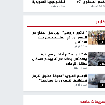
قدم المستوى (C)
للتكنولوجيا السويدية
5 دقيقة
منذ 9 دقيقة
قارير
" قانون درومي".. بين حق الدفاع عن
النفس وواقع الفلسطينيين تحت
الاحتلال
قارير
منذ 8 ثواني
شهداء بينهم أطفال في غزة..
والاحتلال يصعّد غاراته ويمنح السكان
دقائق للإخلاء
قارير
منذ 11 ثانية
الإعلام العبري: "معركة مضيق هرمز
تستهدف تثبيت رواية سياسية"
منذ 9 ثواني
قارير
صريحات خاصة