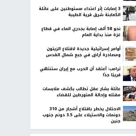
‏3 إصابات إثر اعتداء مستوطنين على عائلة
الكعابنة شرق قرية الطيبة
نحو 58 ألف إصابة بجدري الماء في قطاع
غزة منذ بداية العام
أوامر إسرائيلية جديدة لاقتلاع الزيتون
ومصادرة أراضٍ في جبع شمال القدس
ترامب: أعتقد أن الحرب مع إيران ستنتهي
قريبًا جدًا
عائلة بشار عقل تطالب بكشف ملابسات
مقتله وإحالة المتورطين للقضاء
الاحتلال يخطر باقتلاع أشجار من 310
دونمات والاستيلاء على 3.5 دونم جنوب
جنين