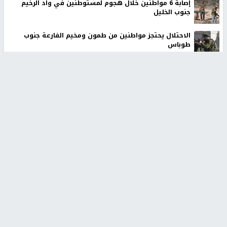
إصابة 6 مواطنين خلال هجوم لمستوطنين في واد الرخيم
جنوب الخليل
الاحتلال يحتجز مواطنين من طمون ومخيم الفارعة جنوب
طوباس
أخبار جامعة النجاح
طلبة مساق "مدخل للقانون
جامعة النجاح الوطنية تستضيف
الاجتماعي والتشريعات
منافسات بطولة الراحل مفيد
الاجتماعية"يزورون مركز حماية
اسماعيل لكرة اليد للناشئين
الأسرة
منذ 48 دقيقة
منذ 5 ثواني