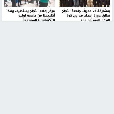
بمشاركة 25 مدرباً.. جامعة النجاح
مركز إعلام النجاح يستضيف وفدًا
تطلق دورة إعداد مدربي كرة
أكاديميًا من جامعة لوليو
القدم المستوى (C)
للتكنولوجيا السويدية
منذ 51 دقيقة
منذ 9 دقيقة
تقارير
" قانون درومي".. بين حق الدفاع عن النفس وواقع
الفلسطينيين تحت الاحتلال
منذ 8 ثواني
تقارير
شهداء بينهم أطفال في غزة.. والاحتلال يصعّد
غاراته ويمنح السكان دقائق للإخلاء
منذ 11 ثانية
تقارير
الإعلام العبري: "معركة مضيق هرمز تستهدف تثبيت
رواية سياسية"
منذ 9 ثواني
تقارير