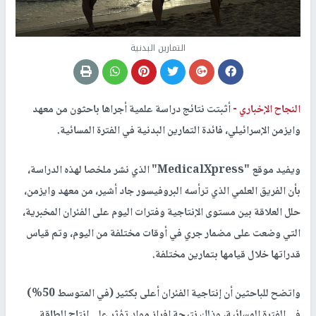
التمارين البدنية
النجاح الإخباري -
أثبتت نتائج دراسة علمية أجراها باحثون من معهد
وايزمن الإسرائيلي، فائدة التمارين البدنية في الفترة المسائية.
ويفيد موقع "MedicalXpress" الذي نشر ملخصا لهذه الدراسة،
بأن الفريق العلمي الذي ترأسه البروفيسور جاد أشير، من معهد وايزمن،
حلل العلاقة بين مستوى الإنتاجية وفترات اليوم على الفئران المخبرية،
التي وضعت على مضمار جري في أوقات مختلفة من اليوم، وتم قياس
قدراتها خلال قيامها بتمارين مختلفة.
واتضح للباحثين أن إنتاجية الفئران أعلى بكثير (في المتوسط 50%)
في الفترة المسائية، وذلك نتيجة إفراز مواد تؤثر على إنتاج الطاقة