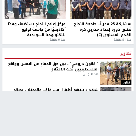
بمشاركة 25 مدرباً.. جامعة النجاح
مركز إعلام النجاح يستضيف وفدًا
تطلق دورة إعداد مدربي كرة
أكاديميًا من جامعة لوليو
القدم المستوى (C)
للتكنولوجيا السويدية
منذ 51 دقيقة
منذ 9 دقيقة
تقارير
" قانون درومي".. بين حق الدفاع عن النفس وواقع
الفلسطينيين تحت الاحتلال
منذ 8 ثواني
تقارير
شهداء بينهم أطفال في غزة.. والاحتلال يصعّد
غاراته ويمنح السكان دقائق للإخلاء
منذ 11 ثانية
تقارير
الإعلام العبري: "معركة مضيق هرمز تستهدف تثبيت
رواية سياسية"
منذ 9 ثواني
تقارير