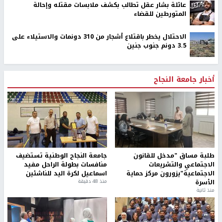
عائلة بشار عقل تطالب بكشف ملابسات مقتله وإحالة
المتورطين للقضاء
الاحتلال يخطر باقتلاع أشجار من 310 دونمات والاستيلاء على
3.5 دونم جنوب جنين
أخبار جامعة النجاح
طلبة مساق "مدخل للقانون
جامعة النجاح الوطنية تستضيف
الاجتماعي والتشريعات
منافسات بطولة الراحل مفيد
الاجتماعية"يزورون مركز حماية
اسماعيل لكرة اليد للناشئين
الأسرة
منذ 48 دقيقة
منذ ثانية