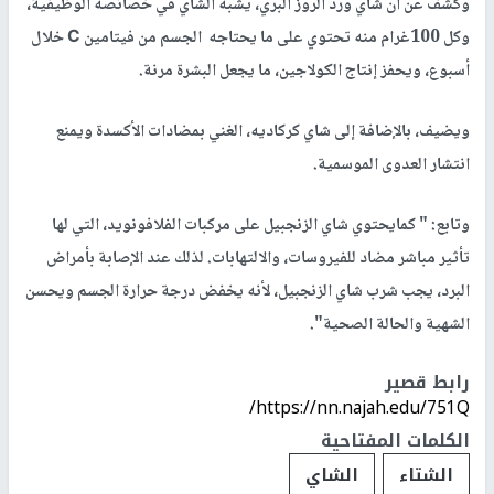
وكشف عن أن شاي ورد الروز البري، يشبه الشاي في خصائصه الوظيفية،
وكل 100غرام منه تحتوي على ما يحتاجه الجسم من فيتامين С خلال
أسبوع، ويحفز إنتاج الكولاجين، ما يجعل البشرة مرنة.
ويضيف، بالإضافة إلى شاي كركاديه، الغني بمضادات الأكسدة ويمنع
انتشار العدوى الموسمية.
وتابع: " كمايحتوي شاي الزنجبيل على مركبات الفلافونويد، التي لها
تأثير مباشر مضاد للفيروسات، والالتهابات. لذلك عند الإصابة بأمراض
البرد، يجب شرب شاي الزنجبيل، لأنه يخفض درجة حرارة الجسم ويحسن
الشهية والحالة الصحية".
رابط قصير
https://nn.najah.edu/751Q/
الكلمات المفتاحية
الشتاء
الشاي