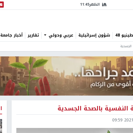
الظهر
11:45
البث
نيو 48
شؤون إسرائيلية
عربي ودولي
تقارير
أخبار جامعة 
 الجسدية
ة النفسية بالصحة الجسدية
ا
2021-0