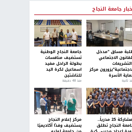
خبار جامعة النجاح
لبة مساق "مدخل
جامعة النجاح الوطنية
لقانون الاجتماعي
تستضيف منافسات
التشريعات
بطولة الراحل مفيد
لاجتماعية"يزورون مركز
اسماعيل لكرة اليد
ماية الأسرة
للناشئين
ذ ثانية
منذ 48 دقيقة
بمشاركة 25 مدرباً..
مركز إعلام النجاح
امعة النجاح تطلق
يستضيف وفدًا أكاديميًا
ورة إعداد مدربي كرة
من جامعة لوليو