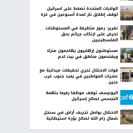
الولايات المتحدة تضغط على اسرائيل
لوقف إطلاق نار لمدة أسبوعين في غزة
تقرير: رموز متطرفة في المستوطنات
تحرض على ارتكاب جرائم بحق
الفلسطينيين
مستوطنون إرهابيون يهاجمون منزلا
ويقتحمون مناطق في بيت لحم
قوات الاحتلال تجري تحقيقات ميدانية مع
عشرات المواطنين في يعبد جنوب غرب
جنين
اليونيسف توقف موظفا رفيعا بتهمة
التجسس لصالح إسرائيل
الاحتلال يواصل تجريف أراضٍ في سنجل
شمال رام الله لصالح بؤرة استيطانية