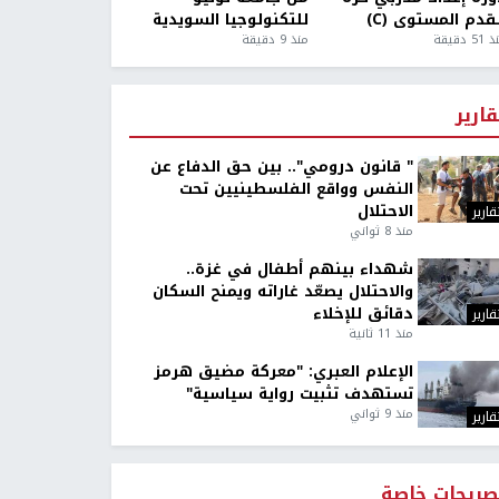
قدم المستوى (C)
للتكنولوجيا السويدية
5 دقيقة
منذ 9 دقيقة
قارير
" قانون درومي".. بين حق الدفاع عن
النفس وواقع الفلسطينيين تحت
الاحتلال
قارير
منذ 8 ثواني
شهداء بينهم أطفال في غزة..
والاحتلال يصعّد غاراته ويمنح السكان
دقائق للإخلاء
قارير
منذ 11 ثانية
الإعلام العبري: "معركة مضيق هرمز
تستهدف تثبيت رواية سياسية"
منذ 9 ثواني
قارير
صريحات خاصة