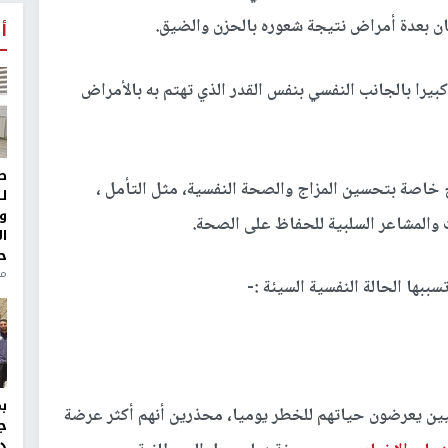
ان بعدة أمراض نتيجة شعوره بالحزن والضيق.
أ
يرا بالجانب النفسي بنفس القدر الذي تهتم به بالأمراض
ط
ح خاصة بتحسين المزاج والصحة النفسية، مثل التأمل ،
ل
و
ت والمشاعر السلبية للحفاظ على الصحة.
ا
ح
من
ببها الحالة النفسية السيئة :-
ين يعرضون حياتهم للخطر يوميا، محذرين أنهم أكثر عرضة
ج
د