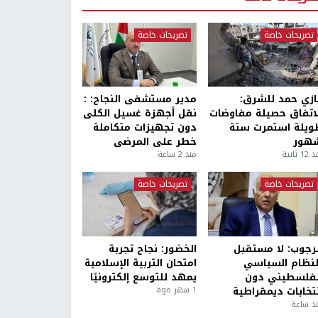
تصريحات خاصة
تصريحات خاصة
ازي حمد للشرق:
مدير مستشفى النجاح: :
لاتفاق حصيلة مفاوضات
نقل أجهزة غسيل الكلى
ويلة استمرت ستة
دون تجهيزات متكاملة
هور
خطر على المرضى
1 ثانية
منذ 2 ساعة
تصريحات خاصة
تصريحات خاصة
لرجوب: لا مستقبل
الخضور: نجاح تجربة
لنظام السياسي
امتحان التربية الإسلامية
لفلسطيني دون
يمهد للتوسع إلكترونيًا
نتخابات ديمقراطية
1 شهر ago
ذ ساعة