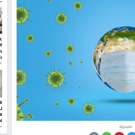
غ
ا
ط
ش
منذ 2
ا
ل
ا
ا
تعبيرية
من