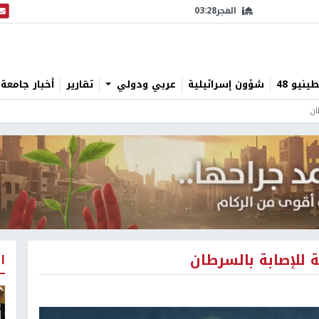
الفجر
03:28
البث
نيو 48
شؤون إسرائيلية
عربي ودولي
تقارير
أخبار جامعة 
ان
 للإصابة بالسرطان
ا