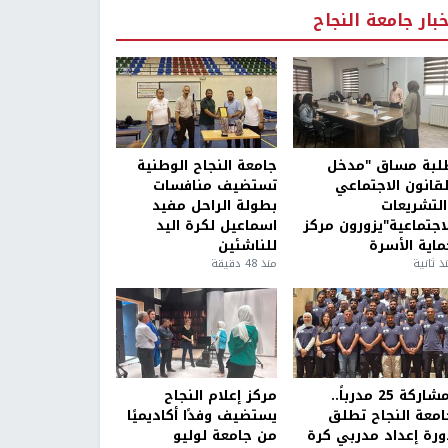
خبار جامعة النجاح
لبة مساق "مدخل
جامعة النجاح الوطنية
لقانون الاجتماعي
تستضيف منافسات
التشريعات
بطولة الراحل مفيد
لاجتماعية"يزورون مركز
اسماعيل لكرة اليد
ماية الأسرة
للناشئين
ذ ثانية
منذ 48 دقيقة
بمشاركة 25 مدرباً..
مركز إعلام النجاح
امعة النجاح تطلق
يستضيف وفدًا أكاديميًا
ورة إعداد مدربي كرة
من جامعة لوليو