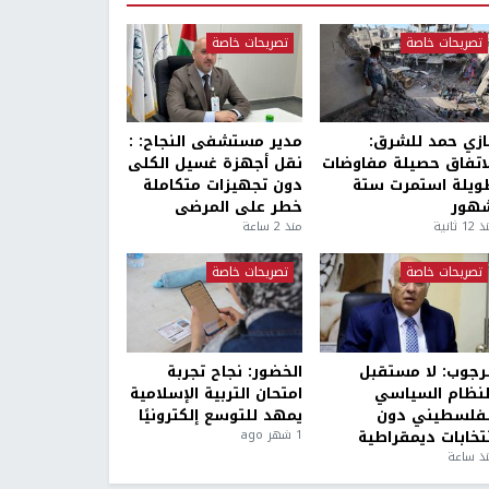
تصريحات خاصة
تصريحات خاصة
ازي حمد للشرق:
مدير مستشفى النجاح: :
لاتفاق حصيلة مفاوضات
نقل أجهزة غسيل الكلى
ويلة استمرت ستة
دون تجهيزات متكاملة
هور
خطر على المرضى
1 ثانية
منذ 2 ساعة
تصريحات خاصة
تصريحات خاصة
لرجوب: لا مستقبل
الخضور: نجاح تجربة
لنظام السياسي
امتحان التربية الإسلامية
لفلسطيني دون
يمهد للتوسع إلكترونيًا
نتخابات ديمقراطية
1 شهر ago
ذ ساعة