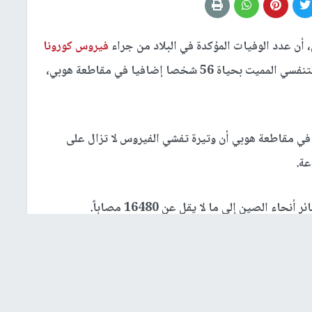
 أن عدد الوفيات المؤكدة في البلاد من جراء
فيروس كورونا
ارتفع إلى 362 بعدما أودى هذا الفيروس التنفسي المميت بحياة 56 شخصا إضافيا في مقاطعة هوبي،
في مقاطعة هوبي أن وتيرة تفشي الفيروس لا تزال على
الصين إلى ما لا يقل عن 16480 مصاباً.
يسمبر في سوق بمدينة ووهان تباع فيه حيوانات برية وانتشر
ملايين الصينيين داخل البلاد وخارجها.