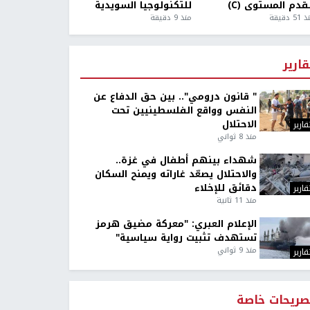
قدم المستوى (C)
للتكنولوجيا السويدية
5 دقيقة
منذ 9 دقيقة
قارير
" قانون درومي".. بين حق الدفاع عن
النفس وواقع الفلسطينيين تحت
الاحتلال
قارير
منذ 8 ثواني
شهداء بينهم أطفال في غزة..
والاحتلال يصعّد غاراته ويمنح السكان
دقائق للإخلاء
قارير
منذ 11 ثانية
الإعلام العبري: "معركة مضيق هرمز
تستهدف تثبيت رواية سياسية"
منذ 9 ثواني
قارير
صريحات خاصة