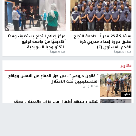
بمشاركة 25 مدرباً.. جامعة النجاح
مركز إعلام النجاح يستضيف وفدًا
تطلق دورة إعداد مدربي كرة
أكاديميًا من جامعة لوليو
القدم المستوى (C)
للتكنولوجيا السويدية
منذ 51 دقيقة
منذ 9 دقيقة
تقارير
" قانون درومي".. بين حق الدفاع عن النفس وواقع
الفلسطينيين تحت الاحتلال
منذ 8 ثواني
تقارير
شهداء بينهم أطفال في غزة.. والاحتلال يصعّد
غاراته ويمنح السكان دقائق للإخلاء
منذ 11 ثانية
تقارير
الإعلام العبري: "معركة مضيق هرمز تستهدف تثبيت
رواية سياسية"