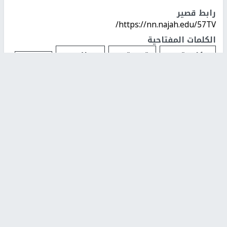
رابط قصير
https://nn.najah.edu/57TV/
الكلمات المفتاحية
مكافحة
تقوية
فوائد
الفطر
الأمراض
القلب
عظيمة
اخر الأخبار
48 إصابة منذ بدء عدوان الاحتلال على مخيم قلنديا وكفر
عقب شمال القدس
‏3 إصابات إثر اعتداء مستوطنين على عائلة الكعابنة شرق قرية
الطيبة
نحو 58 ألف إصابة بجدري الماء في قطاع غزة منذ بداية العام