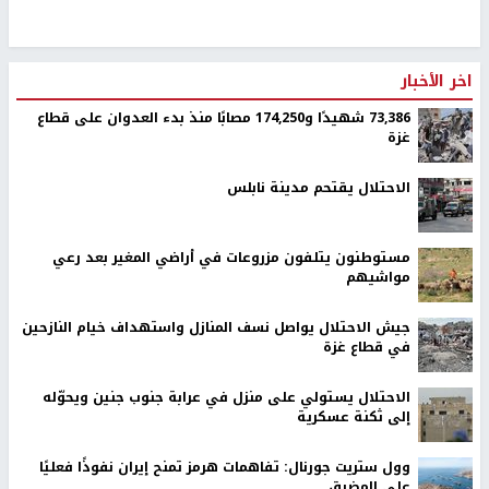
اخر الأخبار
73,386 شهيدًا و174,250 مصابًا منذ بدء العدوان على قطاع
غزة
الاحتلال يقتحم مدينة نابلس
مستوطنون يتلفون مزروعات في أراضي المغير بعد رعي
مواشيهم
جيش الاحتلال يواصل نسف المنازل واستهداف خيام النازحين
في قطاع غزة
الاحتلال يستولي على منزل في عرابة جنوب جنين ويحوّله
إلى ثكنة عسكرية
وول ستريت جورنال: تفاهمات هرمز تمنح إيران نفوذًا فعليًا
على المضيق