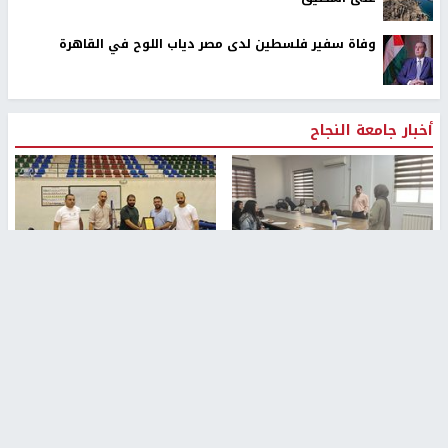
وفاة سفير فلسطين لدى مصر دياب اللوح في القاهرة
أخبار جامعة النجاح
طلبة مساق "مدخل للقانون
جامعة النجاح الوطنية تستضيف
الاجتماعي والتشريعات
منافسات بطولة الراحل مفيد
الاجتماعية"يزورون مركز حماية
اسماعيل لكرة اليد للناشئين
الأسرة
منذ 48 دقيقة
منذ ثانية