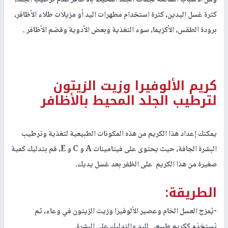
ومن الأسباب الشائعة لجفاف الجلد المحيط بالأظافر عدم ترطيب الجلد،
كثرة غسل اليدين، كثرة استخدام مطهرات اليد أو مزيلات طلاء الأظافر،
برودة الطقس، الأكزيما، سوء التغذية وبعض الأدوية وقضم الأظافر .
كريم الألوفيرا وزيت الزيتون
لترطيب الجلد المحيط بالأظافر
يمكنك إعداد هذا الكريم من هذه المكونات الطبيعية لتغذية وترطيب
البشرة الجافة، حيث يحتوى على فيتامينات
A
و
C
و
E
، قم بتدليك كمية
صغيرة من هذا الكريم على الظفر بعد غسل يديك.
الطريقة:
-يُمزج العسل الخام وعصير الألوفيرا وزيت الزيتون في وعاء، ثم
يُستخدَم ككريم طبيعي لليد والتدليك على البشرة.