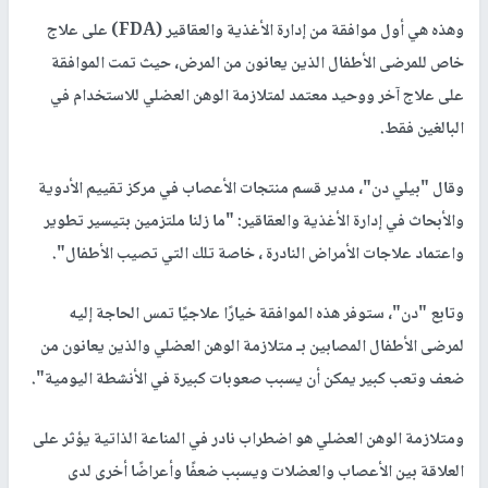
وهذه هي أول موافقة من إدارة الأغذية والعقاقير (FDA) على علاج
خاص للمرضى الأطفال الذين يعانون من المرض، حيث تمت الموافقة
على علاج آخر ووحيد معتمد لمتلازمة الوهن العضلي للاستخدام في
البالغين فقط.
وقال "بيلي دن"، مدير قسم منتجات الأعصاب في مركز تقييم الأدوية
والأبحاث في إدارة الأغذية والعقاقير: "ما زلنا ملتزمين بتيسير تطوير
واعتماد علاجات الأمراض النادرة ، خاصة تلك التي تصيب الأطفال".
وتابع "دن"، ستوفر هذه الموافقة خيارًا علاجيًا تمس الحاجة إليه
لمرضى الأطفال المصابين بـ متلازمة الوهن العضلي والذين يعانون من
ضعف وتعب كبير يمكن أن يسبب صعوبات كبيرة في الأنشطة اليومية".
ومتلازمة الوهن العضلي هو اضطراب نادر في المناعة الذاتية يؤثر على
العلاقة بين الأعصاب والعضلات ويسبب ضعفًا وأعراضًا أخرى لدى