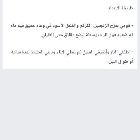
طريقة الإعداد
- قومي بمزج الزنجبيل، الكركم والفلفل الأسود في وعاء عميق فيه ماء
ثم ضعيه فوق نار متوسطة لبضع دقائق حتى الغليان.
- اطفئي النار وأضيفي العسل ثم غطي الإناء ودعي الخليط لمدة ساعة
أو طوال الليل.
- أضيفي الشاي المثلّج المفلتر إلى الخليط واحتفظي به في وعاء نظيف
مغلق بإحكام وتناولي منه على مدار اليوم، وفقاً لرغبتكِ.
ملاحظة هامة:
لا ينصحكِ خبراء التغذية في العالم بتناول الكركم إذا
كنتِ مصابة بتخثر الدم أو خضعتِ لإجراء عملية جراحية حتى لا يتسبب
بمضاعفات صحية كالإصابة بجفاف الفم أو حرقة أو انتفاخ بالمعدة. الأمر
سيّان للزنجبيل إذ لا يجب عليكِ تناوله إذا كنتِ حامل خاصة بعد الأشهر