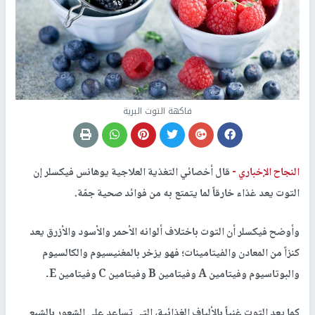
فاكهة التوت البرية
النجاح الإخباري -
قال أخصائي التغذية العلاجية يوهانس فيكسلر إن
التوت يعد غذاء خارقاً لما يتمتع به من فوائد صحية جمّة.
وأوضح فيكسلر أن
التوت
باختلاف ألوانه الأحمر والأسود والأزرق يعد
كنزاً من المعادن والفيتامينات؛ فهو يزخر بالمغنيسيوم والكالسيوم
والبوتاسيوم وفيتامين A وفيتامين B وفيتامين C وفيتامين E.
كما يعد التوت غنياً بالألياف الغذائية، التي تساعد على الشعور بالشبع