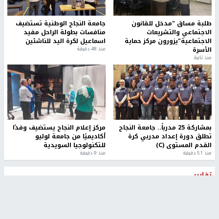
طلبة مساق "مدخل للقانون
جامعة النجاح الوطنية تستضيف
الاجتماعي والتشريعات
منافسات بطولة الراحل مفيد
الاجتماعية"يزورون مركز حماية
اسماعيل لكرة اليد للناشئين
الأسرة
منذ 48 دقيقة
منذ ثانية
بمشاركة 25 مدرباً.. جامعة النجاح
مركز إعلام النجاح يستضيف وفدًا
تطلق دورة إعداد مدربي كرة
أكاديميًا من جامعة لوليو
القدم المستوى (C)
للتكنولوجيا السويدية
منذ 51 دقيقة
منذ 9 دقيقة
تقارير
" قانون درومي".. بين حق الدفاع عن النفس وواقع
الفلسطينيين تحت الاحتلال
منذ 8 ثواني