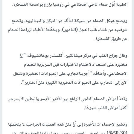
الطبية أوَّل صمام تاجي اصطناعي في روسيا يزرع بواسطة القسطرة.
ويصنع هيكل الصمام من سبيكة تتألَّف من النيكل والتيتانيوم، وتصنع
شرفتيه من غشاء قلب العجل (التامور). ويخطِّط الأطباء لزراعة الصمام
عن طريق القسطرة.
وقال جراح القلب في مركز ميشالكين، ألكسندر بوغاتشيوف: "إنَّ
مختبره على استعداد لاختتام الاختبارات قبل السريرية للصمام
الاصطناعي. وأضاف: "أجرينا تجارب على الحيوانات الصغيرة وننتقل
الآن إلى التجارب على الحيوانات المخبرية الكبيرة مثل الخنزير".
وتعدُّ أمراض الصمام التاجي الواقع بين الأذين الأيسر والبطين الأيسر من
أكثر أمراض القلب شيوعًا.
وتشير الإحصاءات الأخيرة إلى أنَّ مثل هذه العمليات الجراحية لا يتحملها
(30-50%) من المرضى المسنين، بسبب مضاعفاتها الخطيرة التي قد