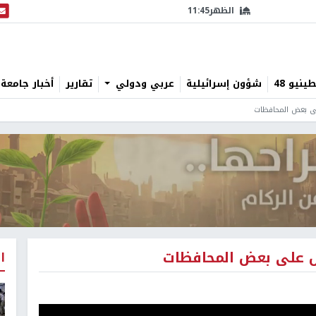
الظهر
11:45
البث
نيو 48
شؤون إسرائيلية
عربي ودولي
تقارير
أخبار جامعة 
 على بعض المحافظات
امل على بعض المحافظات
ا