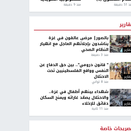
5 دقيقة
منذ 9 دقيقة
قارير
بالصور| مرضى عالقون في غزة
يناشدون بإجلائهم العاجل مع انهيار
النظام الصحي
قارير
منذ 3 دقيقة
" قانون درومي".. بين حق الدفاع عن
النفس وواقع الفلسطينيين تحت
الاحتلال
قارير
منذ 8 ثواني
شهداء بينهم أطفال في غزة..
والاحتلال يصعّد غاراته ويمنح السكان
دقائق للإخلاء
قارير
منذ 11 ثانية
صريحات خاصة