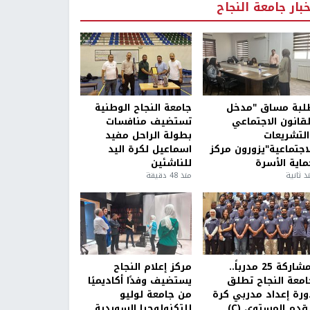
خبار جامعة النجاح
لبة مساق "مدخل
جامعة النجاح الوطنية
لقانون الاجتماعي
تستضيف منافسات
التشريعات
بطولة الراحل مفيد
لاجتماعية"يزورون مركز
اسماعيل لكرة اليد
ماية الأسرة
للناشئين
ذ ثانية
منذ 48 دقيقة
بمشاركة 25 مدرباً..
مركز إعلام النجاح
امعة النجاح تطلق
يستضيف وفدًا أكاديميًا
ورة إعداد مدربي كرة
من جامعة لوليو
قدم المستوى (C)
للتكنولوجيا السويدية