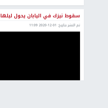
سقوط نيزك في اليابان يحول ليلها ن
تم النشر بتاريخ:
2020-12-01 11:09