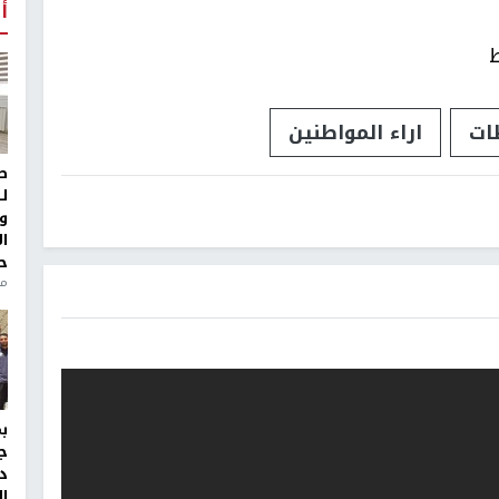
أ
ط
ات
اراء المواطنين
ط
ل
و
ا
ح
من
ج
د
ال