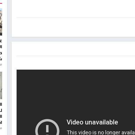
غ
ا
ط
ش
منذ 2
ا
ل
ا
ا
من