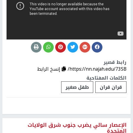
رابط قصير
https://nn.najah.edu/73SB/
إنسخ الرابط
الكلمات المفتاحية
قران قران
طفل صغير
الإعصار سالي يضرب جنوب شرق الولايات
المتحدة