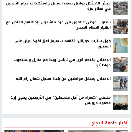
جيش الاحتلال يواصل نسف المنازل واستهداف خيام النازحين
في قطاع غزة
بالصور| مرضى عالقون في غزة يناشدون بإجلائهم العاجل مع
انهيار النظام الصحي
وول ستريت جورنال: تفاهمات هرمز تعزز نفوذ إيران على
المضيق
الاحتلال يقتحم قرى في نابلس ويداهم منازل ويستجوب
مواطنين
الاحتلال يعتقل مواطنين من بلدة سنجل شمال رام الله
ملتقى "شعراء من أجل فلسطين" في الأرجنتين يحيي إرث
محمود درويش
أخبار جامعة النجاح