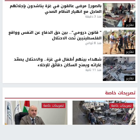
بالصور| مرضى عالقون في غزة يناشدون بإجلائهم
العاجل مع انهيار النظام الصحي
منذ 3 دقيقة
تقارير
" قانون درومي".. بين حق الدفاع عن النفس وواقع
الفلسطينيين تحت الاحتلال
منذ 8 ثواني
تقارير
شهداء بينهم أطفال في غزة.. والاحتلال يصعّد
غاراته ويمنح السكان دقائق للإخلاء
منذ 11 ثانية
تقارير
تصريحات خاصة
تصريحات خاصة
تصريحات خاصة