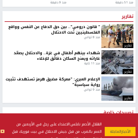
منذ 51 دقيقة
منذ 9 دقيقة
تقارير
" قانون درومي".. بين حق الدفاع عن النفس وواقع
الفلسطينيين تحت الاحتلال
منذ 8 ثواني
تقارير
شهداء بينهم أطفال في غزة.. والاحتلال يصعّد
غاراته ويمنح السكان دقائق للإخلاء
منذ 11 ثانية
تقارير
الإعلام العبري: "معركة مضيق هرمز تستهدف تثبيت
رواية سياسية"
منذ 9 ثواني
تقارير
تصريحات خاصة
الهلال الأحمر نابلس:الاعتداء على رجل في الأربعين من
تصريحات خاصة
تصريحات خاصة
العمر بالضرب من قبل جيش الاحتلال في بيت فوريك قبل