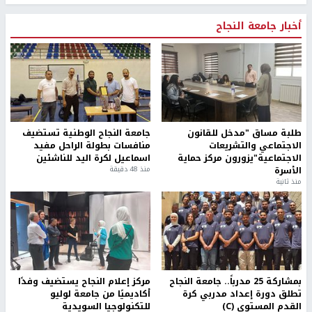
أخبار جامعة النجاح
طلبة مساق "مدخل للقانون
جامعة النجاح الوطنية تستضيف
الاجتماعي والتشريعات
منافسات بطولة الراحل مفيد
الاجتماعية"يزورون مركز حماية
اسماعيل لكرة اليد للناشئين
الأسرة
منذ 48 دقيقة
منذ ثانية
بمشاركة 25 مدرباً.. جامعة النجاح
مركز إعلام النجاح يستضيف وفدًا
تطلق دورة إعداد مدربي كرة
أكاديميًا من جامعة لوليو
القدم المستوى (C)
للتكنولوجيا السويدية