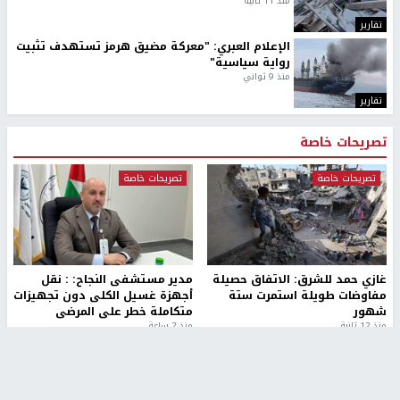
منذ 11 ثانية
تقارير
الإعلام العبري: "معركة مضيق هرمز تستهدف تثبيت
رواية سياسية"
منذ 9 ثواني
تقارير
تصريحات خاصة
تصريحات خاصة
تصريحات خاصة
غازي حمد للشرق: الاتفاق حصيلة
مدير مستشفى النجاح: : نقل
مفاوضات طويلة استمرت ستة
أجهزة غسيل الكلى دون تجهيزات
شهور
متكاملة خطر على المرضى
منذ 12 ثانية
منذ 2 ساعة
تصريحات خاصة
تصريحات خاصة