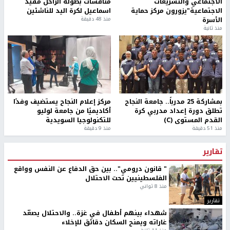
الاجتماعي والتشريعات
منافسات بطولة الراحل مفيد
الاجتماعية"يزورون مركز حماية
اسماعيل لكرة اليد للناشئين
الأسرة
منذ 48 دقيقة
منذ ثانية
بمشاركة 25 مدرباً.. جامعة النجاح
مركز إعلام النجاح يستضيف وفدًا
تطلق دورة إعداد مدربي كرة
أكاديميًا من جامعة لوليو
القدم المستوى (C)
للتكنولوجيا السويدية
منذ 51 دقيقة
منذ 9 دقيقة
تقارير
" قانون درومي".. بين حق الدفاع عن النفس وواقع
الفلسطينيين تحت الاحتلال
منذ 8 ثواني
تقارير
شهداء بينهم أطفال في غزة.. والاحتلال يصعّد
غاراته ويمنح السكان دقائق للإخلاء