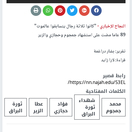
النجاح الإخباري -
"كانوا ثلاثة رجال يتسابقوا عالموت"
89 عاما مضت على استشهاد جمجوم وحجازي والزير
تقرير: بشار دراغمة
قراءة: لارا زايد
رابط قصير
https://nn.najah.edu/53EL/
الكلمات المفتاحية
شهداء
محمد
فؤاد
عطا
ثورة
ثورة
جمجوم
حجازي
الزير
البراق
البراق