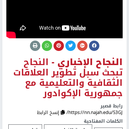
النجاح الإخباري -
النجاح
تبحث سبل تطوير العلاقات
الثقافية والتعليمية مع
جمهورية الإكوادور
رابط قصير
https://nn.najah.edu/53GJ/
إنسخ الرابط
الكلمات المفتاحية