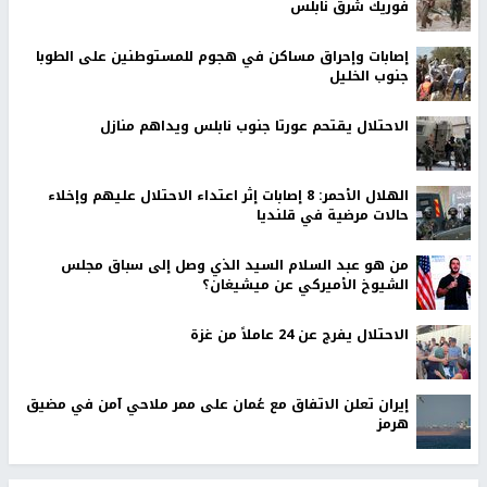
فوريك شرق نابلس
إصابات وإحراق مساكن في هجوم للمستوطنين على الطوبا
جنوب الخليل
الاحتلال يقتحم عورتا جنوب نابلس ويداهم منازل
الهلال الأحمر: 8 إصابات إثر اعتداء الاحتلال عليهم وإخلاء
حالات مرضية في قلنديا
من هو عبد السلام السيد الذي وصل إلى سباق مجلس
الشيوخ الأميركي عن ميشيغان؟
الاحتلال يفرج عن 24 عاملاً من غزة
إيران تعلن الاتفاق مع عُمان على ممر ملاحي آمن في مضيق
هرمز