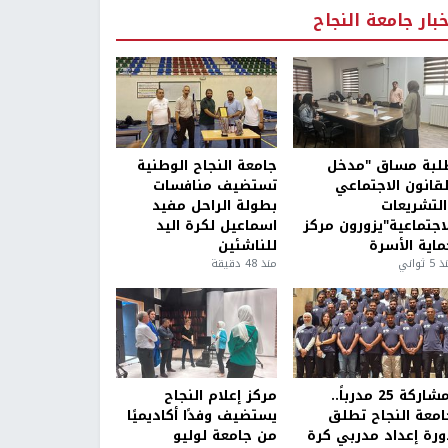
خبار جامعة النجاح
لبة مساق "مدخل
جامعة النجاح الوطنية
لقانون الاجتماعي
تستضيف منافسات
التشريعات
بطولة الراحل مفيد
لاجتماعية"يزورون مركز
اسماعيل لكرة اليد
ماية الأسرة
للناشئين
5 ثواني
منذ 48 دقيقة
بمشاركة 25 مدرباً..
مركز إعلام النجاح
امعة النجاح تطلق
يستضيف وفدًا أكاديميًا
ورة إعداد مدربي كرة
من جامعة لوليو