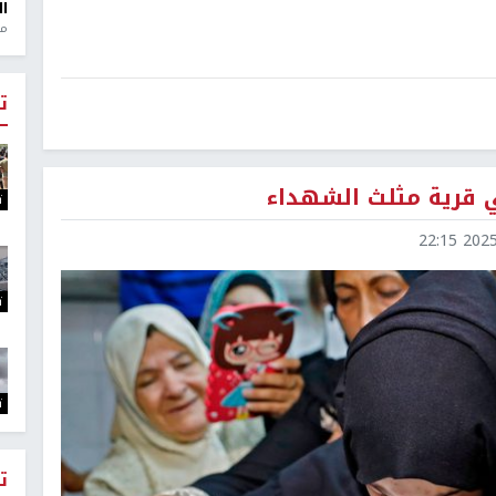
ال
منذ 1
ت
 قرية مثلث الشهداء
ت
2025-0
ت
ت
ت