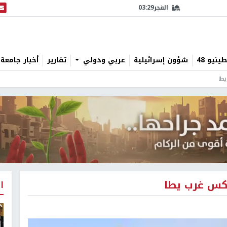
الفجر
03:29
البث
نيو 48
شؤون إسرائيلية
عربي ودولي
تقارير
أخبار جامعة 
يطا
ركس غرب يطا
ا