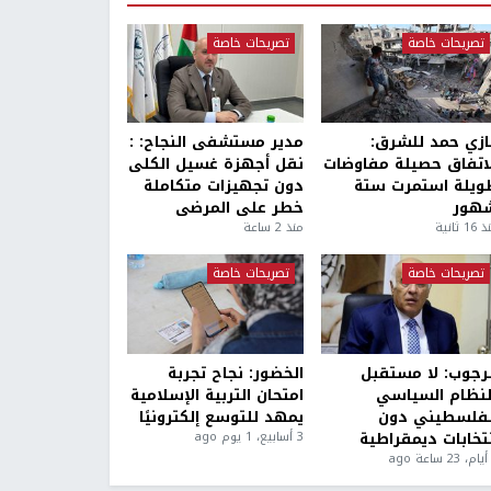
تصريحات خاصة
تصريحات خاصة
ازي حمد للشرق:
مدير مستشفى النجاح: :
لاتفاق حصيلة مفاوضات
نقل أجهزة غسيل الكلى
ويلة استمرت ستة
دون تجهيزات متكاملة
هور
خطر على المرضى
1 ثانية
منذ 2 ساعة
تصريحات خاصة
تصريحات خاصة
لرجوب: لا مستقبل
الخضور: نجاح تجربة
لنظام السياسي
امتحان التربية الإسلامية
لفلسطيني دون
يمهد للتوسع إلكترونيًا
نتخابات ديمقراطية
3 أسابيع، 1 يوم ago