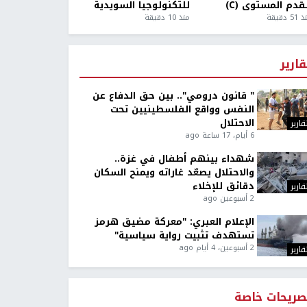
قدم المستوى (C)
للتكنولوجيا السويدية
5 دقيقة
منذ 10 دقيقة
قارير
" قانون درومي".. بين حق الدفاع عن
النفس وواقع الفلسطينيين تحت
الاحتلال
قارير
6 أيام، 17 ساعة ago
شهداء بينهم أطفال في غزة..
والاحتلال يصعّد غاراته ويمنح السكان
دقائق للإخلاء
قارير
2 أسبوعين ago
الإعلام العبري: "معركة مضيق هرمز
تستهدف تثبيت رواية سياسية"
2 أسبوعين، 4 أيام ago
قارير
صريحات خاصة