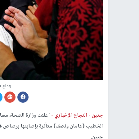
وداع 
جنين -
النجاح الإخباري -
أعلنت وزارة الصحة، مساء
الخطيب (عامان ونصف) متأثرة بإصابتها برصاص قوا
جنين.