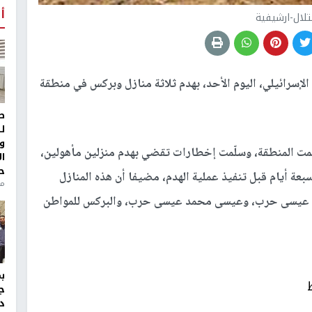
أ
تلال-ارشيفية
إسرائيلي، اليوم الأحد، بهدم ثلاثة منازل وبركس في منطقة
ط
ل
و
حمت المنطقة، وسلّمت إخطارات تقضي بهدم منزلين مأهولين،
ا
ح
عة أيام قبل تنفيذ عملية الهدم، مضيفا أن هذه المنازل
منذ 
د عيسى حرب، وعيسى محمد عيسى حرب، والبركس للمواطن
ج
د