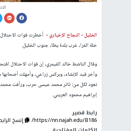
الاح
الخليل -
النجاح الإخباري -
أخطرت قوات الاحتلال ال
خلة الفرا، غرب بلدة يطا، جنوب الخليل.
وقال الناشط خالد القيمري، إن قوات الاحتلال اقت
وآخر قيد الإنشاء، وبركس زراعي، وأمهلت أصحابها سب
تعود لكل من: ثائر محمد عيسى حرب، ورأفت محم
إبراهيم محمود العريني.
رابط قصير
https://nn.najah.edu/B186/
إنسخ الرابط
الكلمات المفتاحية