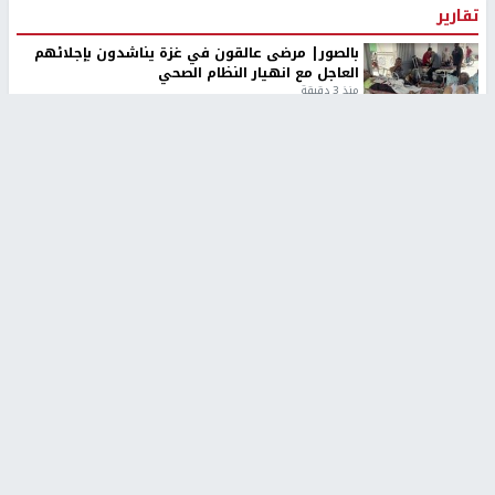
تقارير
بالصور| مرضى عالقون في غزة يناشدون بإجلائهم
العاجل مع انهيار النظام الصحي
منذ 3 دقيقة
تقارير
" قانون درومي".. بين حق الدفاع عن النفس وواقع
الفلسطينيين تحت الاحتلال
6 أيام، 17 ساعة ago
تقارير
شهداء بينهم أطفال في غزة.. والاحتلال يصعّد
غاراته ويمنح السكان دقائق للإخلاء
2 أسبوعين ago
تقارير
تصريحات خاصة
تصريحات خاصة
تصريحات خاصة