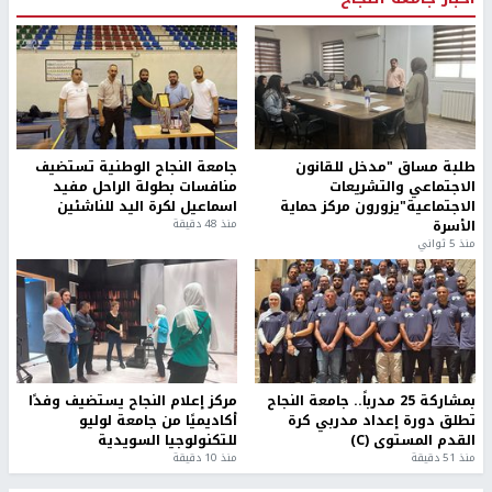
طلبة مساق "مدخل للقانون
جامعة النجاح الوطنية تستضيف
الاجتماعي والتشريعات
منافسات بطولة الراحل مفيد
الاجتماعية"يزورون مركز حماية
اسماعيل لكرة اليد للناشئين
الأسرة
منذ 48 دقيقة
منذ 5 ثواني
بمشاركة 25 مدرباً.. جامعة النجاح
مركز إعلام النجاح يستضيف وفدًا
تطلق دورة إعداد مدربي كرة
أكاديميًا من جامعة لوليو
القدم المستوى (C)
للتكنولوجيا السويدية
منذ 51 دقيقة
منذ 10 دقيقة