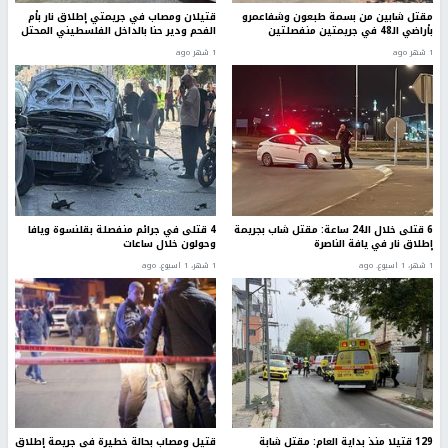
مقتل شابين من بسمة طبعون وشفاعمرو
قتيلان ومصاب في جريمتي إطلاق نار بأم
بأراضي الـ48 في جريمتين منفصلتين
الفحم ودير حنا بالداخل الفلسطيني المحتل
1 شهر ago
1 شهر ago
6 قتلى خلال الـ24 ساعة: مقتل شاب بجريمة
4 قتلى في جرائم منفصلة بقلنسوة ويافا
إطلاق نار في يافة الناصرة
وحولون خلال ساعات
1 شهر، 1 اسبوع. ago
1 شهر، 1 اسبوع. ago
129 قتيلا منذ بداية العام: مقتل شابة
قتيل ومصاب بحالة خطيرة في جريمة إطلاق