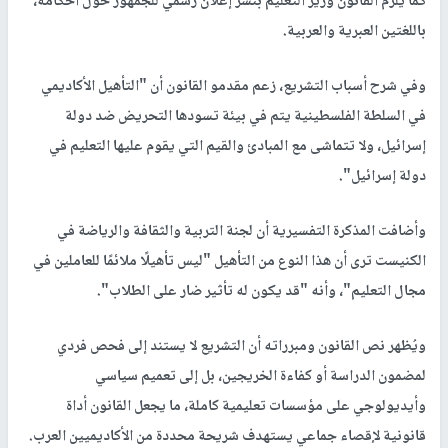
كما يلزم القانون وزير التعليم بنشر إعلان رسمي للجمهور حول أحكامه،
باللغتين العبرية والعربية.
وفي شرح أسباب التشريع، زعم مقدمو القانون أن "التأهيل الأكاديمي
في السلطة الفلسطينية يتم في بيئة تسودها التحريض ضد دولة
إسرائيل، ولا تتماشى مع المبادئ والقيم التي يقوم عليها التعليم في
دولة إسرائيل".
وأضافت المذكرة التفسيرية أن لجنة التربية والثقافة والرياضة في
الكنيست ترى أن هذا النوع من التأهيل "ليس تأهيلًا ملائمًا للعاملين في
مجال التعليم"، وأنه "قد يكون له تأثير ضار على الطلاب".
ويُظهر نص القانون ومبرراته أن التشريع لا يستند إلى فحص فردي
لمضمون الدراسة أو كفاءة الخريجين، بل إلى تعميم سياسي
وأيديولوجي على مؤسسات تعليمية كاملة، ما يجعل القانون أداة
قانونية لإقصاء جماعي يستهدف شريحة محددة من الأكاديميين العرب.