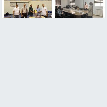
طلبة مساق "مدخل للقانون
جامعة النجاح الوطنية تستضيف
الاجتماعي والتشريعات
منافسات بطولة الراحل مفيد
الاجتماعية"يزورون مركز حماية
اسماعيل لكرة اليد للناشئين
الأسرة
منذ 48 دقيقة
منذ ثانية
بمشاركة 25 مدرباً.. جامعة النجاح
مركز إعلام النجاح يستضيف وفدًا
تطلق دورة إعداد مدربي كرة
أكاديميًا من جامعة لوليو
القدم المستوى (C)
للتكنولوجيا السويدية
منذ 51 دقيقة
منذ 9 دقيقة
تقارير