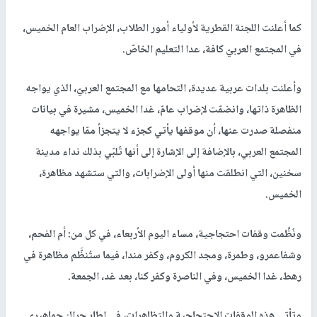
كما أعلنت اللجنة القطرية لأولياء أمور الطلاب، الإضراب العام الخميس،
في المجتمع العربيّ كافة، عدا التعليم الخاصّ.
وأعلنت بلدات عربية عديدة، التحامها مع المجتمع العربيّ، الذي يواجه
الظاهرة ذاتها، وانضمّت لإضراب عامّ، غدا الخميس، مشيرة في بيانات
منفصلة صدرت عنها، أن موقفها يأتي كجزء لا يتجزأ ممّا يواجهه
المجتمع العربي، بالإضافة إلى الإشارة إلى أنها تُلبّي بذلك نداء مدينة
سخنين، التي انطلقت منها أولى الإضرابات، والتي ستشهد مظاهرة،
الخميس.
ونُظِّمت وقفات احتجاجية، مساء اليوم الأربعاء، في كل من: أم الفحم،
وشفاعمرو، وطمرة، ومجد الكروم، وكفر مندا، فيما ستُنظَّم مظاهرة في
رهط، غدا الخميس، وفي الناصرة وكفر كنا، بعد غد، الجمعة.
وتأتي هذه الوقفات الاحتجاجية والتظاهرات، في إطار حراك جماهيري