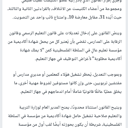
وجرى إقرار القانون الذي بادر إليه عضو الكنيست عميت هليفي
ومجموعة من أعضاء الكنيست عن الائتلاف، بالقراءتين الثانية والثالثة،
حيث أيّده 31، مقابل معارضة 10، وامتناع نائب واحد عن التصويت.
وينصّ القانون على إدخال تعديلات على قانون التعليم الرسمي وقانون
الرقابة على المدارس، تقضي بأن يُعتبر كل من يحمل شهادة أكاديمية من
مؤسسة تعليم عالٍ في السلطة الفلسطينية كمن "لا يملك شهادة
أكاديمية مطلوبة" لأغراض التوظيف في جهاز التعليم.
وبموجب التعديل، يُحظر تشغيل هؤلاء كمعلمين أو مديري مدارس أو
مفتشين تربويين، حتى وإن كانوا مستوفين لشروط مهنية أخرى، ما
يخلق عمليًا عائقًا قانونيًا شاملًا أمام اندماجهم في جهاز التعليم.
ويتيح القانون استثناءً محدودًا، يمنح المدير العام لوزارة التربية
والتعليم صلاحية تشغيل حامل شهادة أكاديمية من مؤسسة في السلطة
الفلسطينية، شريطة أن يكون بحوزته أيضًا لقب أول من مؤسسة