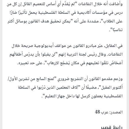
وأضافت أنه خلال النقاشات "لم يُقدَّم أي أساس للتعميم القائل إن كل من
درس في مؤسسات أكاديمية في السلطة الفلسطينية يحمل تأثيرًا ضارًا
على الطلاب"، مشددة على أنه "يمكن تحقيق هدف القانون بوسائل أكثر
تناسبًا".
في المقابل، عبّر مبادرو القانون عن مواقف أيديولوجية صريحة خلال
النقاشات. وقال رئيس لجنة التربية إنهم "لن يقبلوا بأن يدرّس أطفالَهم
أشخاصٌ تلقّوا تعليمهم في مكان يُشجّع الإرهاب"، على حد تعبيره.
وزعم مقدمو القانون أن التشريع ضروري "لمنع السابع من تشرين الأول/
أكتوبر المقبل"، مضيفًا أن "آلاف المعلمين الذين دُرّبوا في السلطة
الفلسطينية يعملون كرسل لها داخل جهاز التعليم".
المصدر: عرب 48
رابط قصير