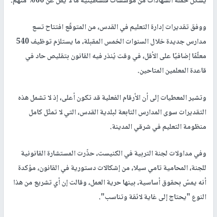
يشكّل حملة الشهادات من مؤسسات فلسطينية ما لا يقل عن 60% منهم.
ووفق تقديرات إدارة التعليم في القدس، من المتوقّع افتتاح تسع
مدارس جديدة خلال السنوات الخمس المقبلة، ما يستلزم توظيف 540
معلّمًا إضافيًا على الأقل، في وقت يُنذر فيه القانون بتقليص حاد في
قاعدة المعلمين المتاحين.
وتشير المعطيات إلى أن الأرقام الفعلية قد تكون أعلى، إذ لا تشمل هذه
التقديرات سوى المدارس التابعة لبلدية القدس، التي لا تمثّل كامل
منظومة التعليم في شرقي المدينة.
وفي مداولات لجنة التربية في الكنيست، حذّرت المستشارة القانونية
للجنة، المحامية تامي سيلا، من إشكالات دستورية في القانون، مؤكدة
أنه يمسّ بحقوق أساسية، بينها حرية العمل، وقالت إن أي تشريع من هذا
النوع "يحتاج إلى غاية لائقة وتناسب".