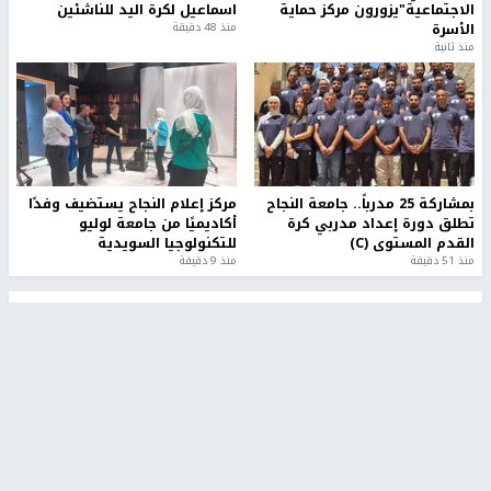
الاجتماعية"يزورون مركز حماية
اسماعيل لكرة اليد للناشئين
الأسرة
منذ 48 دقيقة
منذ ثانية
بمشاركة 25 مدرباً.. جامعة النجاح
مركز إعلام النجاح يستضيف وفدًا
تطلق دورة إعداد مدربي كرة
أكاديميًا من جامعة لوليو
القدم المستوى (C)
للتكنولوجيا السويدية
منذ 51 دقيقة
منذ 9 دقيقة
تقارير
" قانون درومي".. بين حق الدفاع عن النفس وواقع
الفلسطينيين تحت الاحتلال
منذ 8 ثواني
تقارير
شهداء بينهم أطفال في غزة.. والاحتلال يصعّد
غاراته ويمنح السكان دقائق للإخلاء
منذ 11 ثانية