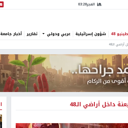
الفجر
03:28
البث
نيو 48
شؤون إسرائيلية
عربي ودولي
تقارير
أخبار جامعة 
أراضي الـ48
ة داخل أراضي الـ48
ا