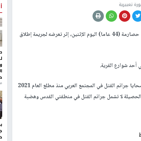
رة تعبيرية
أ
قتل المواطن سليم أحمد حصارمة (44 عاما) اليوم الإثنين، إثر تعرضه لجريمة إطلاق
ط
ل
و
 أحد شوارع القرية.
ا
ح
من
وبمقتل سليم حصارمة من البعنة، ارتفعت حصيلة ضحايا جرائم القتل في المجتمع العربي منذ مطلع العام 2021
لا بينهم 13 امرأة، علما بأن الحصيلة لا تشمل جرائم القتل في منطقتي القدس وهضبة
ج
د