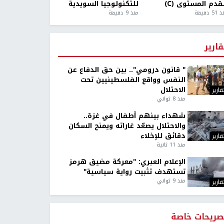
قدم المستوى (C)
للتكنولوجيا السويدية
5 دقيقة
منذ 9 دقيقة
قارير
" قانون درومي".. بين حق الدفاع عن
النفس وواقع الفلسطينيين تحت
الاحتلال
قارير
منذ 8 ثواني
شهداء بينهم أطفال في غزة..
والاحتلال يصعّد غاراته ويمنح السكان
دقائق للإخلاء
قارير
منذ 11 ثانية
الإعلام العبري: "معركة مضيق هرمز
تستهدف تثبيت رواية سياسية"
منذ 9 ثواني
قارير
صريحات خاصة