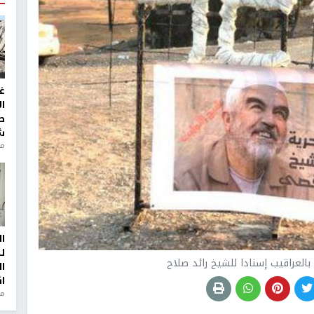
غ
ا
ط
ش
منذ 2
ا
ل
ا
ا
من