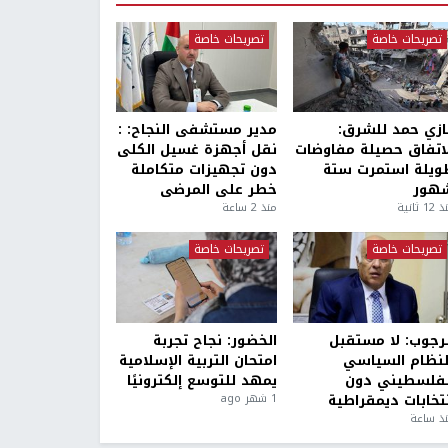
تصريحات خاصة
تصريحات خاصة
ازي حمد للشرق:
مدير مستشفى النجاح: :
لاتفاق حصيلة مفاوضات
نقل أجهزة غسيل الكلى
ويلة استمرت ستة
دون تجهيزات متكاملة
هور
خطر على المرضى
1 ثانية
منذ 2 ساعة
تصريحات خاصة
تصريحات خاصة
لرجوب: لا مستقبل
الخضور: نجاح تجربة
لنظام السياسي
امتحان التربية الإسلامية
لفلسطيني دون
يمهد للتوسع إلكترونيًا
نتخابات ديمقراطية
1 شهر ago
ذ ساعة