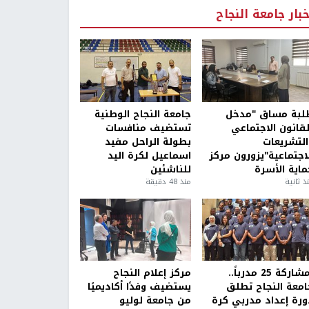
خبار جامعة النجاح
لبة مساق "مدخل
جامعة النجاح الوطنية
لقانون الاجتماعي
تستضيف منافسات
التشريعات
بطولة الراحل مفيد
لاجتماعية"يزورون مركز
اسماعيل لكرة اليد
ماية الأسرة
للناشئين
ذ ثانية
منذ 48 دقيقة
بمشاركة 25 مدرباً..
مركز إعلام النجاح
امعة النجاح تطلق
يستضيف وفدًا أكاديميًا
ورة إعداد مدربي كرة
من جامعة لوليو