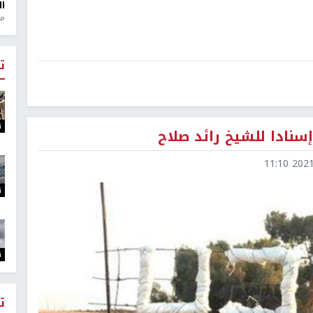
ال
منذ 1
ت
ت
2021-1
ت
ت
ت