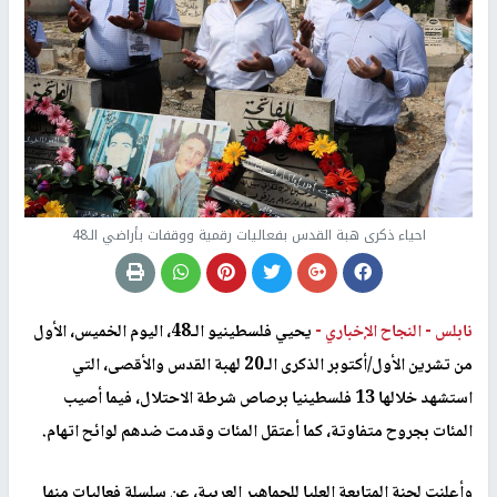
احياء ذكرى هبة القدس بفعاليات رقمية ووقفات بأراضي الـ48
نابلس -
النجاح الإخباري -
يحيي فلسطينيو الـ48، اليوم الخميس، الأول
من تشرين الأول/أكتوبر الذكرى الـ20 لهبة القدس والأقصى، التي
استشهد خلالها 13 فلسطينيا برصاص شرطة الاحتلال، فيما أصيب
المئات بجروح متفاوتة، كما أعتقل المئات وقدمت ضدهم لوائح اتهام.
وأعلنت لجنة المتابعة العليا للجماهير العربية، عن سلسلة فعاليات منها