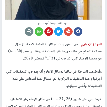
المواطنة شريفة أبو معمر
النجاح الإخباري -
من المقرر أن تقدم النيابة العامة، لائحة اتهام إلى
محكمة الصلح في ملف جريمة قتل المعلمة شريفة أبو معمر (30 عاما)
من مدينة الرملة، التي اقترفت في 31 آب/أغسطس 2020.
وأوضحت الشرطة في بيانها لوسائل الإعلام أنه بموجب التحقيقات التي
أجرتها وحدة التحقيقات المركزية تم اعتقال عدة أشخاص على ذمة
التحقيقات وأخلي سبيلهم.
فيما أبقي على شابين (26 و27 عاما) من سكان الرملة رهن الاعتقال،
بشبهة الضلوع بجريمة القتل، وستقدم اليوم النيابة العامة للمحكم لائحة