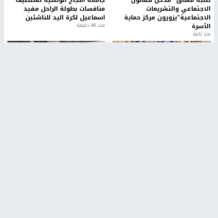
الاجتماعي والتشريعات
منافسات بطولة الراحل مفيد
الاجتماعية"يزورون مركز حماية
اسماعيل لكرة اليد للناشئين
الأسرة
منذ 48 دقيقة
منذ ثانية
بمشاركة 25 مدرباً.. جامعة النجاح
مركز إعلام النجاح يستضيف وفدًا
تطلق دورة إعداد مدربي كرة
أكاديميًا من جامعة لوليو
القدم المستوى (C)
للتكنولوجيا السويدية
منذ 51 دقيقة
منذ 9 دقيقة
تقارير
بالصور| مرضى عالقون في غزة يناشدون بإجلائهم
العاجل مع انهيار النظام الصحي
منذ 3 دقيقة
تقارير
" قانون درومي".. بين حق الدفاع عن النفس وواقع
الفلسطينيين تحت الاحتلال