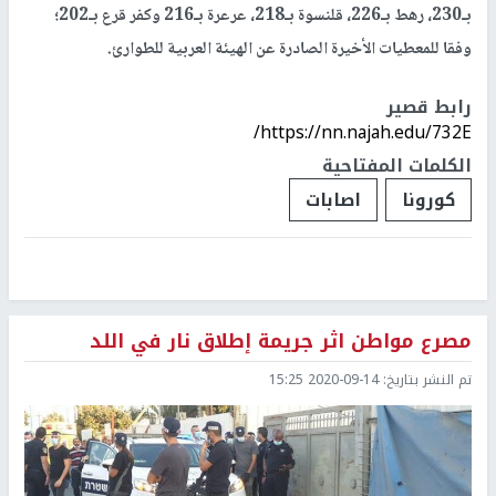
بـ230، رهط بـ226، قلنسوة بـ218، عرعرة بـ216 وكفر قرع بـ202؛
وفقا للمعطيات الأخيرة الصادرة عن الهيئة العربية للطوارئ.
رابط قصير
https://nn.najah.edu/732E/
الكلمات المفتاحية
كورونا
اصابات
مصرع مواطن اثر جريمة إطلاق نار في اللد
تم النشر بتاريخ:
2020-09-14 15:25