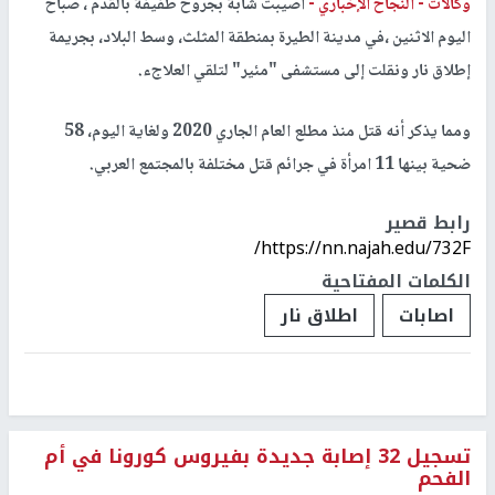
وكالات -
النجاح الإخباري -
أصيبت شابة بجروح طفيفة بالقدم ، صباح
اليوم الاثنين ،في مدينة الطيرة بمنطقة المثلث، وسط البلاد، بجريمة
إطلاق نار ونقلت إلى مستشفى "مئير" لتلقي العلاجء.
ومما يذكر أنه قتل منذ مطلع العام الجاري 2020 ولغاية اليوم، 58
ضحية بينها 11 امرأة في جرائم قتل مختلفة بالمجتمع العربي.
رابط قصير
https://nn.najah.edu/732F/
الكلمات المفتاحية
اصابات
اطلاق نار
تسجيل 32 إصابة جديدة بفيروس كورونا في أم
الفحم