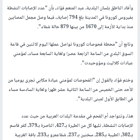
وأفاد الناطق بلسان البلدية، عبد المنعم فؤاد، بأن "عدد الإصابات النشطة
بفيروس كورونا في المدينة بلغ 794 إصابة،، فيما وصل مجمل المصابين
منذ بداية الأزمة إلى 1670 من بينها 879 حالة شفاء".
وتابع أن "محطة فحوصات كورونا تواصل عملها اليوم الاثنين في قاعة
السوق البلدي من الساعة الرابعة عصرا ولغاية السابعة مساء، لمؤمني
عيادات كلاليت ومؤوحيدت".
وختم فؤاد بالقول إن "الفحوصات لمؤمني عيادة مكابي تجرى يوميا من
الأحد حتى الخميس من الساعة الثانية عشر ظهرا ولغاية السادسة مساء
في الطابق الأول لمبنى البلدية".
هذا، وتتواجد أم الفحم في مقدمة البلدات العربية من حيث عدد
الإصابات النشطة، تليها كل من الطيرة بـ427، الناصرة بـ379، كفر قاسم
بـ302، الطيبة بـ285، سخنين بـ237، شفاعمرو بـ233، باقة الغربية