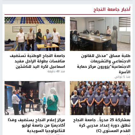
أخبار جامعة النجاح
طلبة مساق "مدخل للقانون
جامعة النجاح الوطنية تستضيف
الاجتماعي والتشريعات
منافسات بطولة الراحل مفيد
الاجتماعية"يزورون مركز حماية
اسماعيل لكرة اليد للناشئين
الأسرة
منذ 48 دقيقة
منذ 5 ثواني
بمشاركة 25 مدرباً.. جامعة النجاح
مركز إعلام النجاح يستضيف وفدًا
تطلق دورة إعداد مدربي كرة
أكاديميًا من جامعة لوليو
القدم المستوى (C)
للتكنولوجيا السويدية