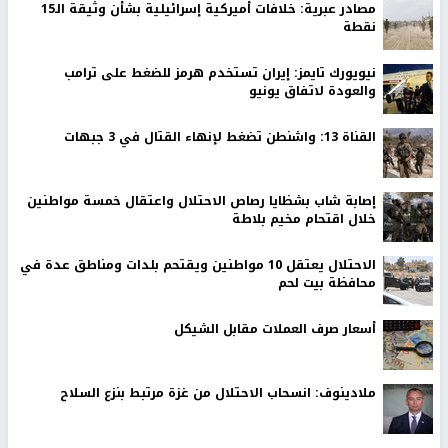
مصادر عبرية: خلافات أميركية إسرائيلية بشأن وثيقة الـ15
نقطة
نيويورك تايمز: إيران تستخدم هرمز للضغط على ترامب
والعودة لاتفاق يونيو
القناة 13: واشنطن تضغط لإنهاء القتال في 3 جبهات
إصابة شاب بشظايا رصاص الاحتلال واعتقال خمسة مواطنين
خلال اقتحام مخيم بلاطة
الاحتلال يعتقل 10 مواطنين ويقتحم بلدات ومناطق عدة في
محافظة بيت لحم
أسعار صرف العملات مقابل الشيكل
ملادينوف: انسحاب الاحتلال من غزة مرتبط بنزع السلاح