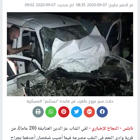
تم النشر بتاريخ:
2020-09-07 08:35
اخر تحديث:
2020-09-07 09:02
حادث سير مروع بالقرب من قاعدة "تسئليم" العسكرية
نابلس -
النجاح الإخباري -
لقي الشاب عز الدين العتايقة (20 عاما)، من
قرية وادي النعم في النقب مصرعه فيما أصيب شخصان أحدهما بجراح