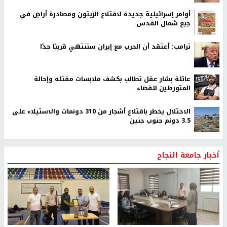
أوامر إسرائيلية جديدة لاقتلاع الزيتون ومصادرة أراضٍ في
جبع شمال القدس
ترامب: أعتقد أن الحرب مع إيران ستنتهي قريبًا جدًا
عائلة بشار عقل تطالب بكشف ملابسات مقتله وإحالة
المتورطين للقضاء
الاحتلال يخطر باقتلاع أشجار من 310 دونمات والاستيلاء على
3.5 دونم جنوب جنين
أخبار جامعة النجاح