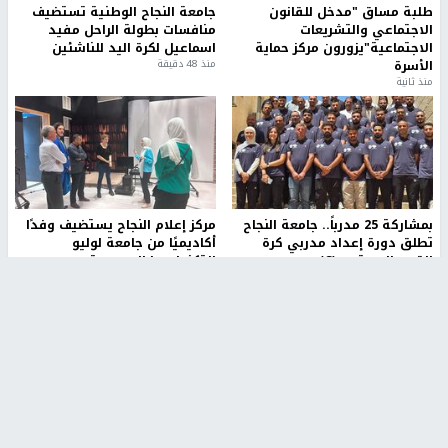
طلبة مساق "مدخل للقانون
جامعة النجاح الوطنية تستضيف
الاجتماعي والتشريعات
منافسات بطولة الراحل مفيد
الاجتماعية"يزورون مركز حماية
اسماعيل لكرة اليد للناشئين
الأسرة
منذ 48 دقيقة
منذ ثانية
بمشاركة 25 مدرباً.. جامعة النجاح
مركز إعلام النجاح يستضيف وفدًا
تطلق دورة إعداد مدربي كرة
أكاديميًا من جامعة لوليو
القدم المستوى (C)
للتكنولوجيا السويدية
منذ 51 دقيقة
منذ 9 دقيقة
تقارير
" قانون درومي".. بين حق الدفاع عن النفس وواقع
الفلسطينيين تحت الاحتلال
منذ 8 ثواني
تقارير
شهداء بينهم أطفال في غزة.. والاحتلال يصعّد