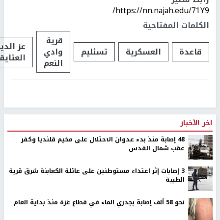
https://nn.najah.edu/71Y9/
الكلمات المفتاحية
قرية
عز الدي
قاعدة
العسكرية
تسئليم
وادي
العتايق
النعم
اخر الأخبار
48 إصابة منذ بدء عدوان الاحتلال على مخيم قلنديا وكفر
عقب شمال القدس
‏3 إصابات إثر اعتداء مستوطنين على عائلة الكعابنة شرق قرية
الطيبة
نحو 58 ألف إصابة بجدري الماء في قطاع غزة منذ بداية العام