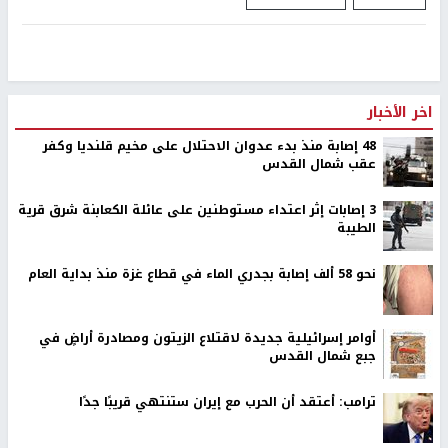
اخر الأخبار
48 إصابة منذ بدء عدوان الاحتلال على مخيم قلنديا وكفر
عقب شمال القدس
‏3 إصابات إثر اعتداء مستوطنين على عائلة الكعابنة شرق قرية
الطيبة
نحو 58 ألف إصابة بجدري الماء في قطاع غزة منذ بداية العام
أوامر إسرائيلية جديدة لاقتلاع الزيتون ومصادرة أراضٍ في
جبع شمال القدس
ترامب: أعتقد أن الحرب مع إيران ستنتهي قريبًا جدًا