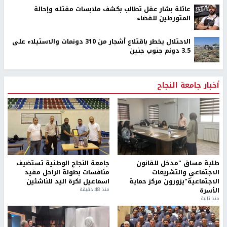
عائلة بشار عقل تطالب بكشف ملابسات مقتله وإحالة
المتورطين للقضاء
الاحتلال يخطر باقتلاع أشجار من 310 دونمات والاستيلاء على
3.5 دونم جنوب جنين
أخبار جامعة النجاح
طلبة مساق "مدخل للقانون
جامعة النجاح الوطنية تستضيف
الاجتماعي والتشريعات
منافسات بطولة الراحل مفيد
الاجتماعية"يزورون مركز حماية
اسماعيل لكرة اليد للناشئين
الأسرة
منذ 48 دقيقة
منذ ثانية