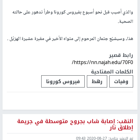
والذي أصيب قبل نحو أسبوع بفيروس كورونا وطرأ تدهور على حالته
الصحية.
هذا، وسيشيّع جثمان المرحوم إلى مثواه الأخير في مقبرة عشيرة الهزيّل .
رابط قصير
https://nn.najah.edu/70F0/
الكلمات المفتاحية
وفيات
رهط
فيروس كورونا
النقب: إصابة شاب بجروح متوسطة في جريمة
إطلاق نار
تم النشر بتاريخ:
2020-08-27 09:43