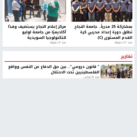
بمشاركة 25 مدرباً.. جامعة النجاح
مركز إعلام النجاح يستضيف وفدًا
تطلق دورة إعداد مدربي كرة
أكاديميًا من جامعة لوليو
القدم المستوى (C)
للتكنولوجيا السويدية
منذ 51 دقيقة
منذ 9 دقيقة
تقارير
" قانون درومي".. بين حق الدفاع عن النفس وواقع
الفلسطينيين تحت الاحتلال
منذ 8 ثواني
تقارير
شهداء بينهم أطفال في غزة.. والاحتلال يصعّد
غاراته ويمنح السكان دقائق للإخلاء
منذ 11 ثانية
تقارير
الإعلام العبري: "معركة مضيق هرمز تستهدف تثبيت
رواية سياسية"
منذ 9 ثواني