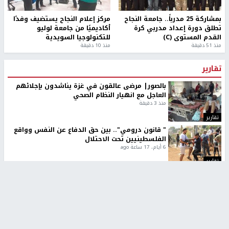
بمشاركة 25 مدرباً.. جامعة النجاح
مركز إعلام النجاح يستضيف وفدًا
تطلق دورة إعداد مدربي كرة
أكاديميًا من جامعة لوليو
القدم المستوى (C)
للتكنولوجيا السويدية
منذ 51 دقيقة
منذ 10 دقيقة
تقارير
بالصور| مرضى عالقون في غزة يناشدون بإجلائهم
العاجل مع انهيار النظام الصحي
منذ 3 دقيقة
تقارير
" قانون درومي".. بين حق الدفاع عن النفس وواقع
الفلسطينيين تحت الاحتلال
6 أيام، 17 ساعة ago
تقارير
شهداء بينهم أطفال في غزة.. والاحتلال يصعّد
غاراته ويمنح السكان دقائق للإخلاء
2 أسبوعين ago
تقارير
تصريحات خاصة