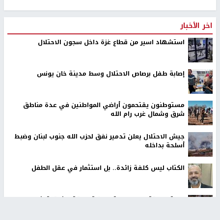
اخر الأخبار
استشهاد اسير من قطاع غزة داخل سجون الاحتلال
إصابة طفل برصاص الاحتلال وسط مدينة خان يونس
مستوطنون يقتحمون أراضي المواطنين في عدة مناطق
شرق وشمال غرب رام الله
جيش الاحتلال يعلن تدمير نفق لحزب الله جنوب لبنان وضبط
أسلحة بداخله
الكتاب ليس كلفة زائدة.. بل استثمار في عقل الطفل
الاحتلال يقتحم بلدات عتيل وزيتا وباقة الشرقية شمال
طولكرم