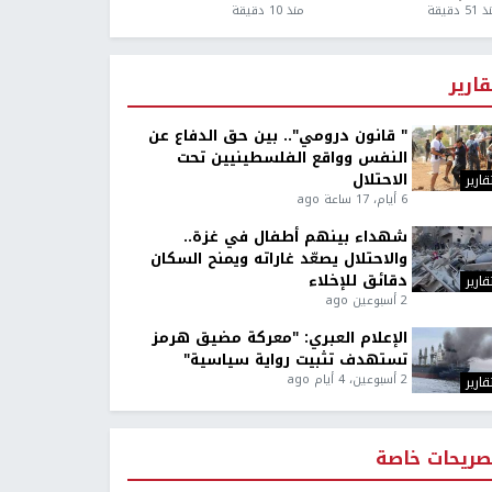
5 دقيقة
منذ 10 دقيقة
قارير
" قانون درومي".. بين حق الدفاع عن
النفس وواقع الفلسطينيين تحت
الاحتلال
قارير
6 أيام، 17 ساعة ago
شهداء بينهم أطفال في غزة..
والاحتلال يصعّد غاراته ويمنح السكان
دقائق للإخلاء
قارير
2 أسبوعين ago
الإعلام العبري: "معركة مضيق هرمز
تستهدف تثبيت رواية سياسية"
2 أسبوعين، 4 أيام ago
قارير
صريحات خاصة