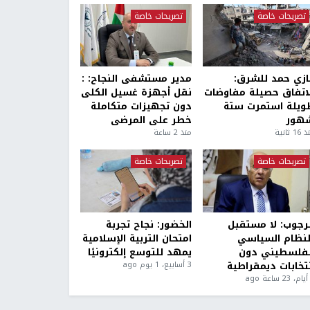
تصريحات خاصة
تصريحات خاصة
ازي حمد للشرق:
مدير مستشفى النجاح: :
لاتفاق حصيلة مفاوضات
نقل أجهزة غسيل الكلى
ويلة استمرت ستة
دون تجهيزات متكاملة
هور
خطر على المرضى
1 ثانية
منذ 2 ساعة
تصريحات خاصة
تصريحات خاصة
لرجوب: لا مستقبل
الخضور: نجاح تجربة
لنظام السياسي
امتحان التربية الإسلامية
لفلسطيني دون
يمهد للتوسع إلكترونيًا
نتخابات ديمقراطية
3 أسابيع، 1 يوم ago