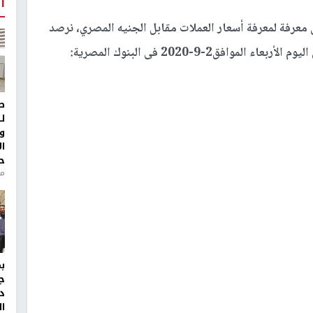
أ
معرفة لمعرفة أسعار العملات مقابل الجنيه المصري
،
نرصد
افق2-9-2020 فى البنوك المصرية:
ط
ل
و
ا
ح
منذ 
ج
د
ال