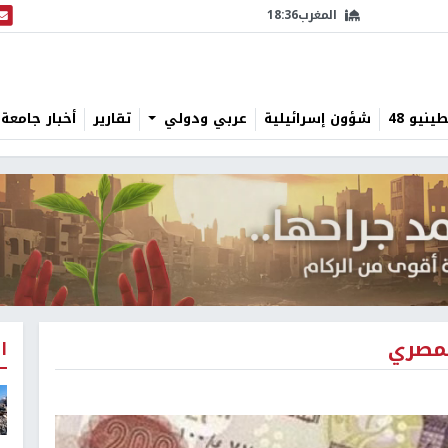
المغرب
18:36
البث
نيو 48
شؤون إسرائيلية
عربي ودولي
تقارير
أخبار جامعة 
لمصري
ا