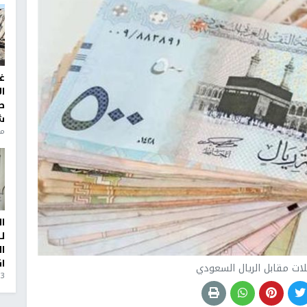
غ
ا
ط
ش
منذ 6
ا
ل
ا
ا
ات مقابل الريال السعودي
3 أيام، 23 ساعة ago