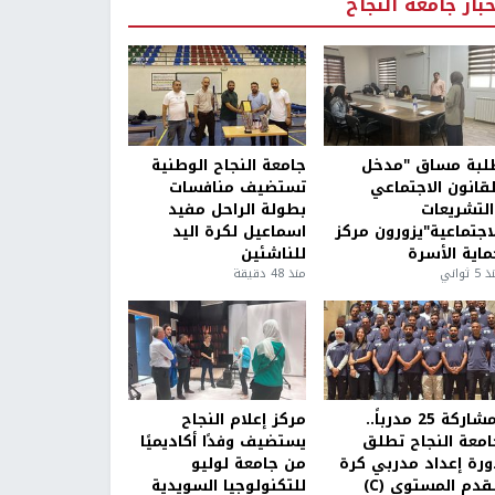
خبار جامعة النجاح
لبة مساق "مدخل
جامعة النجاح الوطنية
لقانون الاجتماعي
تستضيف منافسات
التشريعات
بطولة الراحل مفيد
لاجتماعية"يزورون مركز
اسماعيل لكرة اليد
ماية الأسرة
للناشئين
5 ثواني
منذ 48 دقيقة
بمشاركة 25 مدرباً..
مركز إعلام النجاح
امعة النجاح تطلق
يستضيف وفدًا أكاديميًا
ورة إعداد مدربي كرة
من جامعة لوليو
قدم المستوى (C)
للتكنولوجيا السويدية