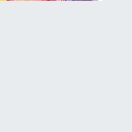
أسعار صرف العملا
النجاح الإخباري -
2020 على النحو التالي:
الدولار الامريكي 1512 ليرة