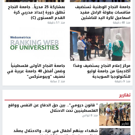
جامعة النجاح الوطنية تستضيف
بمشاركة 25 مدرباً.. جامعة النجاح
منافسات بطولة الراحل مفيد
تطلق دورة إعداد مدربي كرة
اسماعيل لكرة اليد للناشئين
القدم المستوى (C)
منذ 48 دقيقة
منذ 51 دقيقة
مركز إعلام النجاح يستضيف وفدًا
جامعة النجاح الأولى فلسطينياً
أكاديميًا من جامعة لوليو
وضمن أفضل 40 جامعة عربية في
للتكنولوجيا السويدية
تصنيف "ويبومتركس"
منذ 9 دقيقة
منذ 2 ساعة
تقارير
" قانون درومي".. بين حق الدفاع عن النفس وواقع
الفلسطينيين تحت الاحتلال
منذ 8 ثواني
تقارير
شهداء بينهم أطفال في غزة.. والاحتلال يصعّد