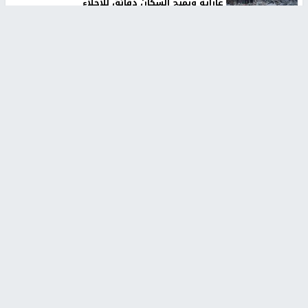
غاراته ويمنح السكان دقائق للإخلاء
منذ 11 ثانية
تقارير
الإعلام العبري: "معركة مضيق هرمز تستهدف تثبيت
رواية سياسية"
منذ 9 ثواني
تقارير
تصريحات خاصة
تصريحات خاصة
تصريحات خاصة
غازي حمد للشرق: الاتفاق حصيلة
مدير مستشفى النجاح: : نقل
مفاوضات طويلة استمرت ستة
أجهزة غسيل الكلى دون تجهيزات
شهور
متكاملة خطر على المرضى
منذ 12 ثانية
منذ 2 ساعة
تصريحات خاصة
تصريحات خاصة