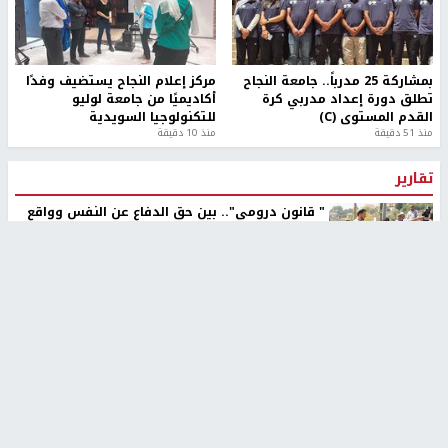
بمشاركة 25 مدرباً.. جامعة النجاح
مركز إعلام النجاح يستضيف وفدًا
تطلق دورة إعداد مدربي كرة
أكاديميًا من جامعة لوليو
القدم المستوى (C)
للتكنولوجيا السويدية
منذ 51 دقيقة
منذ 10 دقيقة
تقارير
" قانون درومي".. بين حق الدفاع عن النفس وواقع
الفلسطينيين تحت الاحتلال
6 أيام، 17 ساعة ago
تقارير
شهداء بينهم أطفال في غزة.. والاحتلال يصعّد
غاراته ويمنح السكان دقائق للإخلاء
2 أسبوعين ago
تقارير
الإعلام العبري: "معركة مضيق هرمز تستهدف تثبيت
رواية سياسية"
2 أسبوعين، 4 أيام ago
تقارير