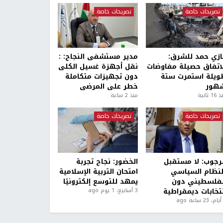
تصريحات خاصة
تصريحات خاصة
ازي حمد للشرق:
مدير مستشفى النجاح: :
لاتفاق حصيلة مفاوضات
نقل أجهزة غسيل الكلى
ويلة استمرت ستة
دون تجهيزات متكاملة
هور
خطر على المرضى
1 ثانية
منذ 2 ساعة
تصريحات خاصة
تصريحات خاصة
لرجوب: لا مستقبل
الخضور: نجاح تجربة
لنظام السياسي
امتحان التربية الإسلامية
لفلسطيني دون
يمهد للتوسع إلكترونيًا
نتخابات ديمقراطية
3 أسابيع، 1 يوم ago