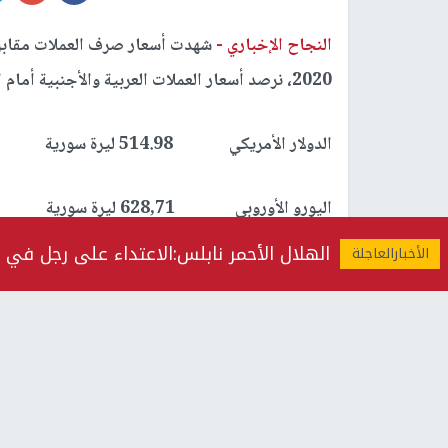
النجاح الإخباري -
2020، نرصد أسعار العملات العربية والأجنبية أمام الليرة السورية:
الدولار الأمريكي 514.98 ليرة سورية
اليورو الأوروبي 628,71 ليرة سورية
الهلال الأحمر نابلس:الاعتداء على رجل في 
الليرة التركية 125.33 ليرة سورية
الليرة اللبنانية 0.34 ليرة سورية
رابط قصير
https://nn.najah.edu/6IKR/