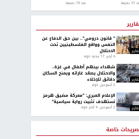
5 دقيقة
منذ 10 دقيقة
قارير
" قانون درومي".. بين حق الدفاع عن
النفس وواقع الفلسطينيين تحت
الاحتلال
قارير
6 أيام، 17 ساعة ago
شهداء بينهم أطفال في غزة..
والاحتلال يصعّد غاراته ويمنح السكان
دقائق للإخلاء
قارير
2 أسبوعين ago
الإعلام العبري: "معركة مضيق هرمز
تستهدف تثبيت رواية سياسية"
2 أسبوعين، 4 أيام ago
قارير
صريحات خاصة