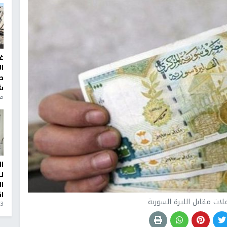
غ
ا
ط
ش
منذ 6
ا
ل
ا
ا
ات مقابل الليرة السورية
3 أيام، 23 ساعة ago