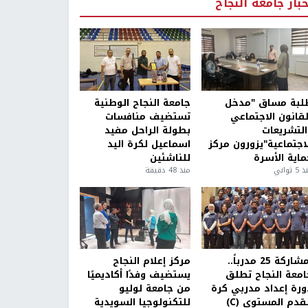
خبار جامعة النجاح
لبة مساق "مدخل
جامعة النجاح الوطنية
لقانون الاجتماعي
تستضيف منافسات
التشريعات
بطولة الراحل مفيد
لاجتماعية"يزورون مركز
اسماعيل لكرة اليد
ماية الأسرة
للناشئين
5 ثواني
منذ 48 دقيقة
بمشاركة 25 مدرباً..
مركز إعلام النجاح
امعة النجاح تطلق
يستضيف وفدًا أكاديميًا
ورة إعداد مدربي كرة
من جامعة لوليو
قدم المستوى (C)
للتكنولوجيا السويدية