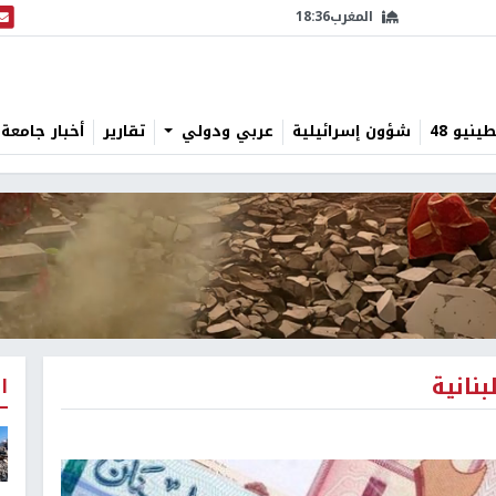
المغرب
18:36
البث
نيو 48
شؤون إسرائيلية
عربي ودولي
تقارير
أخبار جامعة 
نانية
ا