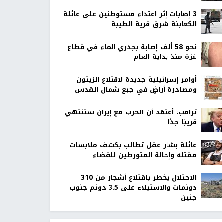
‏3 إصابات إثر اعتداء مستوطنين على عائلة
الكعابنة شرق قرية الطيبة
نحو 58 ألف إصابة بجدري الماء في قطاع
غزة منذ بداية العام
أوامر إسرائيلية جديدة لاقتلاع الزيتون
ومصادرة أراضٍ في جبع شمال القدس
ترامب: أعتقد أن الحرب مع إيران ستنتهي
قريبًا جدًا
عائلة بشار عقل تطالب بكشف ملابسات
مقتله وإحالة المتورطين للقضاء
الاحتلال يخطر باقتلاع أشجار من 310
دونمات والاستيلاء على 3.5 دونم جنوب
جنين