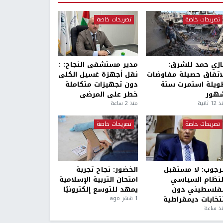
تصريحات خاصة
تصريحات خاصة
ازي حمد للشرق:
مدير مستشفى النجاح: :
لاتفاق حصيلة مفاوضات
نقل أجهزة غسيل الكلى
ويلة استمرت ستة
دون تجهيزات متكاملة
هور
خطر على المرضى
1 ثانية
منذ 2 ساعة
تصريحات خاصة
تصريحات خاصة
لرجوب: لا مستقبل
الخضور: نجاح تجربة
لنظام السياسي
امتحان التربية الإسلامية
لفلسطيني دون
يمهد للتوسع إلكترونيًا
نتخابات ديمقراطية
1 شهر ago
ذ ساعة