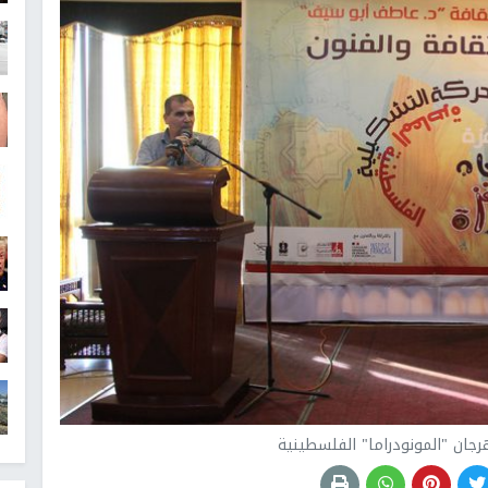
رجان "المونودراما" الفلسطينية