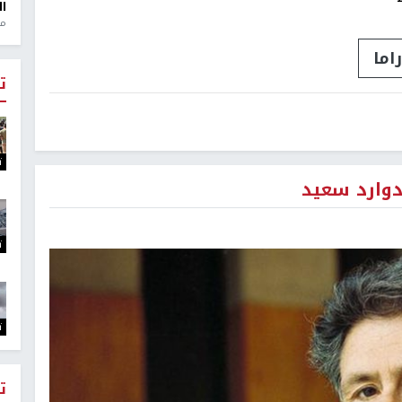
ال
منذ 1
اما
ت
ت
ت
ت
ت