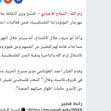
رام الله -
النجاح الإخباري -
افتتح وزير الثقافة
عاط
مهرجان المونودراما الفلسطينية، ضمن فعاليات احتفا
وأكد أبو سيف، خلال الافتتاح، أنه سيتم خلال المه
مساحات هامة لهم للتعبير عن أنفسهم وعن هموم ومش
الانتقال لرام الله والناصرة وبقية المدن الفلسطينية.
وقدم الفنان احمد الطوباسي مدير مسرح الحرية، م
في ظروف قاسية، وقال:" كشعب فلسطيني نعيش ظرو
من الأسرى حاولت اظهار حياتهم الصعبة".
رابط قصير
https://nn.najah.edu/89K8/
إنسخ الرابط