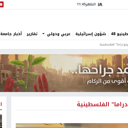
الظهر
11:45
البث
نيو 48
شؤون إسرائيلية
عربي ودولي
تقارير
أخبار جامعة 
ونودراما" الفلسطينية
دراما" الفلسطينية
ا