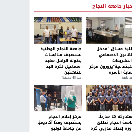
خبار جامعة النجاح
لبة مساق "مدخل
جامعة النجاح الوطنية
لقانون الاجتماعي
تستضيف منافسات
التشريعات
بطولة الراحل مفيد
لاجتماعية"يزورون مركز
اسماعيل لكرة اليد
ماية الأسرة
للناشئين
ذ ثانية
منذ 48 دقيقة
بمشاركة 25 مدرباً..
مركز إعلام النجاح
امعة النجاح تطلق
يستضيف وفدًا أكاديميًا
ورة إعداد مدربي كرة
من جامعة لوليو