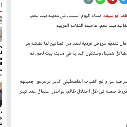
أ
ف أبو سيف
، مساء اليوم السبت، في مدينة بيت لحم،
لية بيت لحم، عاصمة الثقافة العربية.
رجان تقديم عروض فردية لعدد من الفنانين لما تشكله من
ط
ل
اكل شعبنا، وستكون البداية في مدينة بيت لحم، ثم
و
ا
ح
من
سرحية عن واقع الشباب الفلسطيني الذين ترعرعوا جميعهم
فا صعبة في ظل احتلال ظالم، يواصل اعتقال عدد كبير
ج
د