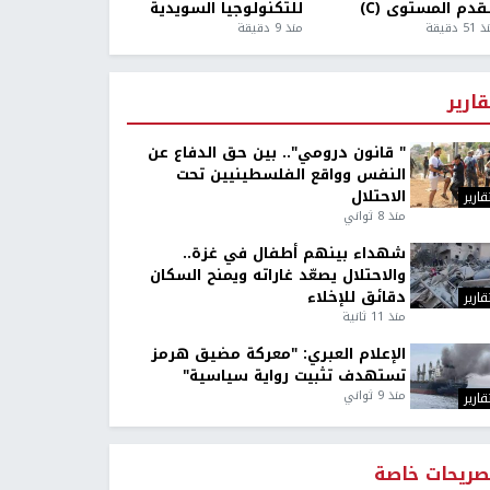
قدم المستوى (C)
للتكنولوجيا السويدية
5 دقيقة
منذ 9 دقيقة
قارير
" قانون درومي".. بين حق الدفاع عن
النفس وواقع الفلسطينيين تحت
الاحتلال
قارير
منذ 8 ثواني
شهداء بينهم أطفال في غزة..
والاحتلال يصعّد غاراته ويمنح السكان
دقائق للإخلاء
قارير
منذ 11 ثانية
الإعلام العبري: "معركة مضيق هرمز
تستهدف تثبيت رواية سياسية"
منذ 9 ثواني
قارير
صريحات خاصة