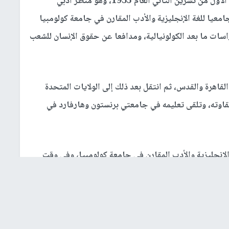
ولد إدوارد وديع سعيد في مدينة القدس المحتلة في الأول من تشرين الثاني العام 1935، وهو مُنظر أدبي
عيا للغة الإنجليزية والأدب المقارن في جامعة كولومبيا
سات ما بعد الكولونيالية، ومدافعا عن حقوق الإنسان للشعب
 (16 عاما) متنقلا بين القاهرة والقدس، ثم انتقل بعد ذلك إلى الولايات المتحدة
رسة نظرا لشقاوته، وتلقى تعليمه في جامعتي برنستون وهارفارد في
لغة الإنجليزية والأدب المقارن في جامعة كولومبيا، وفي وقت
ن.
ونز هوبكينز، وكأستاذ زائر في جامعة ييل، وحاضر في أكثر من مئة