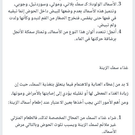
الأسماك الولودة: كـ سمك بلاتي، ومولي، وسوردتيل، وجوبي،
وتتميز هذه الأسماك بعدم وضعها للبيض داخل الحوض إنما تبقيه
في فمها حتى يفقس، فتخرج الصغار من الفم لتبدو وكأنها ولدت
ولم تبيض.
أنجل: تتعدد ألوان هذا النوع من الأسماك، وتمتاز سمكة الأنجل
برشاقة حركتها في الماء.
غذاء سمك الزينة
لا بد من إعطاء العناية والاهتمام فيما يتعلق بتغذية السمك، حيث إن
زيادة الغذاء المعطى لها أو تقليله يؤدي إلى إصابتها بالأمراض وموتها،
ومن أهم الأمور التي يجب أخذها بعين الاعتبار عند إطعام أسماك الزينة:
شراء غذاء السمك من المحال المخصصة لذلك، فالطعام المنزلي
غير ملائم لسمك الزينة ويسبب تلوث الحوض وبالتالي مرض
الأسماك.