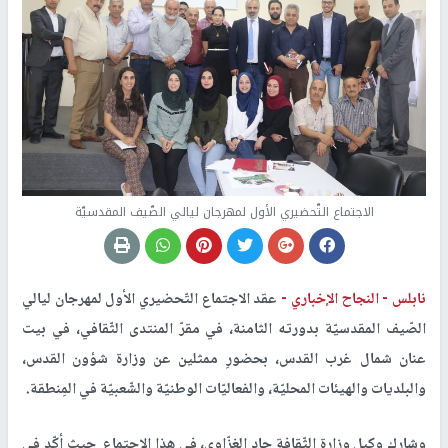
الاجتماع التّحضيري الأول لمهرجان ليالي الصّيف المقدسيّة
نابلس -
النجاح الإخباري -
عقد الاجتماع التّحضيري الأول لمهرجان ليالي
الصّيف المقدسيّة بدورته الثامنة، في مقرّ المنتدى الثّقافي، في بيت
عنان شمال غرب القدس، بحضورِ ممثلين عن وزارة شؤون القدس،
والبلديات والهيئات المحليّة، والفعاليّات الوطنيّة والشّعبيّة في المِنطقة.
وشارك وكيل وزارة الثّقافة جاد الغزّاوي، في هذا الاجتماع حيث أكّد في