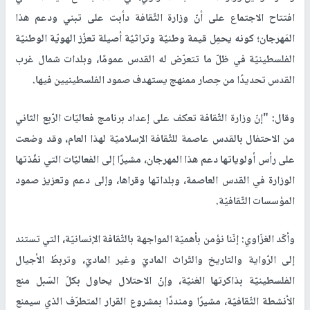
افتتاح الاجتماع على أنّ وزارة الثّقافة دأبت على تبني ودعم هذا
المَهرجان؛ كونه يحمِل قيمة وطنيّة وتراثيّة أصيلة تعزّز الهويّة الوطنيّة
الفلسطينيّة في ظلّ ما تتعرّض له القدس عمومًا، وبلدات شمال غرب
القدس تحديدًا من حِصار ممنهج يستهدف صمود الفلسطينيين فيها.
وقال: "إنّ وزارة الثّقافة تعكف على إعداد برنامج فعاليّات الرّبع الثاني
من الاحتفال بالقدس عاصمة للثّقافة الإسلاميّة لهذا العام، وقد وضعت
على رأس أولوياتها دعم هذا المهرجان، مشيرًا إلى الفعاليّات التي نفّذتها
الوزارة في القدس العاصمة، وبلداتها وقراها، وإلى دعم وتعزيز صمود
المؤسسات الثّقافيّة.
وأكّد الغزّاوي: إنّنا نؤمن بأهميّة المواجهة بالثّقافة الإنسانيّة، التي تستند
إلى الرّواية والتاريخ والتّراث الماديّ وغير الماديّ، وتربطُ الأجيال
الفلسطينيّة بذاكرتها الغنيّة، وإنّ الاحتلال يحاول بكلّ السّبل منع
الأنشطة الثّقافيّة، مشيرًا ومنددًا بمشروع القرار المتطرّف الذي سيمنع