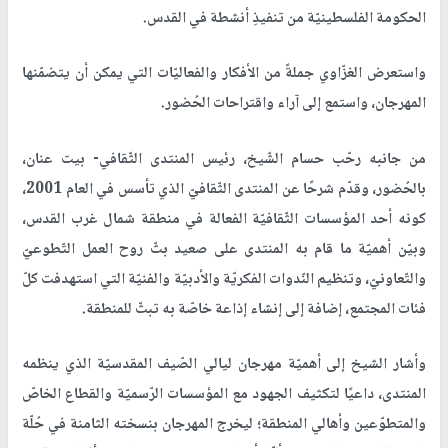
الحكومة الفلسطينيّة من تنفيذِ أنشطة في القدس.
واستعرض الغزّاوي جملةً من الأفكار والفعاليّات التي يمكن أن يتضمّنها
المهرجان، واستمع إلى آراء واقتراحات الحُضور.
من جانبه رحّب حسام الشّيخ، رئيس المنتدى الثّقافي- بيت عنان،
بالحُضور، وقدّم شرحًا عن المنتدى الثّقافيّ الذي تأسس في العام 2001،
كونه أحد المؤسسات الثّقافيّة الفعالة في منطقة شمال غرب القدس،
وبيّن أهميّة ما قام به المنتدى على صعيد بثّ روح العمل التّطوعيّ
والتّعاونيّ، وتنظيم النّدوات الفكريّة والأدبيّة والفنيّة التي استهدفت كلّ
فئات المجتمع، إضافة إلى إنشاء إذاعة خاصّة به تبثّ للمنطقة.
وأشار الشيخ إلى أهميّة مهرجان ليالي الصّيف المقدسيّة الذي ينظمه
المنتدى، داعيًا لتكثيف الجهود مع المؤسسات الرّسميّة والقطاع الخاصّ
والمتطوّعين وأهالي المنطقة؛ ليخرج المهرجان بنسخته الثامنة في حُلّة