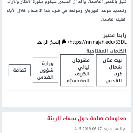
تليق بالقدس العاصمة، وأكّد أنّ المنتدى سيقوم ببلورة الأفكار والآراء،
وتحديد موعد المهرجان وموقعه في ضوء هذا الاجتماع خلال الأيام
القليلة القادمة.
رابط قصير
https://nn.najah.edu/53DL/
إنسخ الرابط
الكلمات المفتاحية
بيت عنان
مهرجان
وزارة
شمال
ليالي
شؤون
ثقافة
غرب
الصّيف
القدس
القدس
المقدسيّة
معلومات هامة حول سمك الزينة
تم النشر بتاريخ:
2019-06-17 14:15