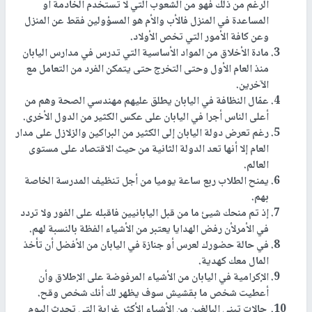
الرغم من ذلك فهو من الشعوب التي لا تستخدم الخادمة أو
المساعدة في المنزل فالأب والأم هو المسؤولين فقط عن المنزل
وعن كافة الأمور التي تخص الأولاد
.
مادة الأخلاق من المواد الأساسية التي تدرس في مدارس اليابان
منذ العام الأول وحتى التخرج حتى يتمكن الفرد من التعامل مع
الآخرين
.
عمّال النظافة في اليابان يطلق عليهم مهندسي الصحة وهم من
أعلى الناس أجرا في اليابان على عكس الكثير من الدول الأخرى.
رغم تعرض دولة اليابان إلى الكثير من البراكين والزلازل على مدار
العام إلا أنها تعد الدولة الثانية من حيث الاقتصاد على مستوى
العالم
.
يمنح الطلاب ربع ساعة يوميا من أجل تنظيف المدرسة الخاصة
بهم
.
إذ تم منحك شيئ ما من قبل اليابانيين فاقبله على الفور ولا تردد
في الأمرلأن رفض الهدايا يعتبر من الأشياء الفظة بالنسبة لهم
.
في حالة حضورك لعرس أو جنازة في اليابان من الأفضل أن تأخذ
المال معك كهدية
.
الإكرامية في اليابان من الأشياء المرفوضة على الإطلاق وأن
أعطيت شخص ما بقشيش سوف يظهر لك أنك شخص وقح
.
حالات تبني البالغين من الأشياء الأكثر غرابة التي تحدث اليوم