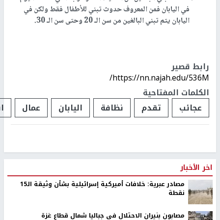
في اليابان فمن المعروف حدوث تبني للأطفال فقط ولكن في
اليابان يتم تبني البالغين من سن الـ 20 وحتى سن الـ 30
.
رابط قصير
https://nn.najah.edu/536M/
الكلمات المفتاحية
عجائب
تقدم
نظافة
اليابان
عمال
ا
اخر الأخبار
مصادر عبرية: خلافات أميركية إسرائيلية بشأن وثيقة الـ15
نقطة
مصابون بنيران الاحتلال في جباليا شمال قطاع غزة