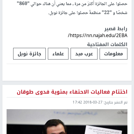
حصلوا على الجائزة أكثرَ من مرة ، مما يعني أن هناك حوالي "860"
شخصًا و "22" منظمةً حصلوا على جائزة نوبل.
رابط قصير
https://nn.najah.edu/2EBA/
الكلمات المفتاحية
معلومات
عرب مبد
علماء
جائزة نوبل
اختتام فعاليات الاحتفاء بمئوية فدوى طوقان
تم النشر بتاريخ:
2018-03-27 17:42