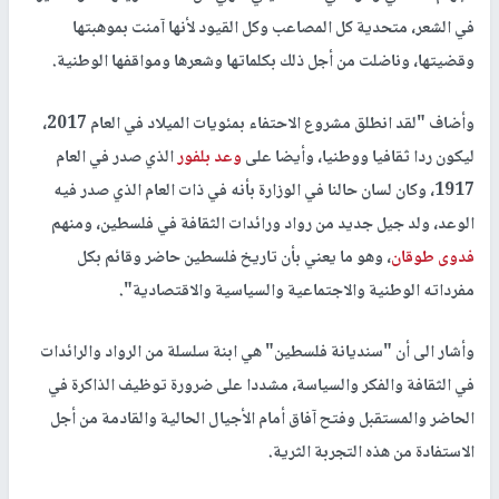
في الشعر، متحدية كل المصاعب وكل القيود لأنها آمنت بموهبتها
وقضيتها، وناضلت من أجل ذلك بكلماتها وشعرها ومواقفها الوطنية.
وأضاف "لقد انطلق مشروع الاحتفاء بمئويات الميلاد في العام 2017،
ليكون ردا ثقافيا ووطنيا، وأيضا على
وعد بلفور
الذي صدر في العام
1917، وكان لسان حالنا في الوزارة بأنه في ذات العام الذي صدر فيه
الوعد، ولد جيل جديد من رواد ورائدات الثقافة في فلسطين، ومنهم
فدوى طوقان
، وهو ما يعني بأن تاريخ فلسطين حاضر وقائم بكل
مفرداته الوطنية والاجتماعية والسياسية والاقتصادية".
وأشار الى أن "سنديانة فلسطين" هي ابنة سلسلة من الرواد والرائدات
في الثقافة والفكر والسياسة، مشددا على ضرورة توظيف الذاكرة في
الحاضر والمستقبل وفتح آفاق أمام الأجيال الحالية والقادمة من أجل
الاستفادة من هذه التجربة الثرية.