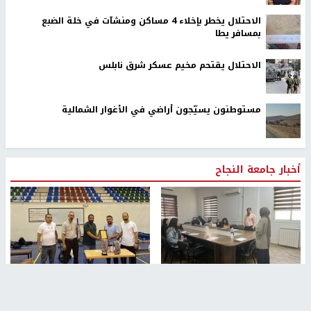
الاحتلال يخطر بإخلاء 4 مساكن ومنشآت في خلة الضبع
بمسافر يطا
الاحتلال يقتحم مخيم عسكر شرق نابلس
مستوطنون يسيّجون أراضي في الأغوار الشمالية
أخبار جامعة النجاح
طلبة مساق "مدخل للقانون
جامعة النجاح الوطنية تستضيف
الاجتماعي والتشريعات
منافسات بطولة الراحل مفيد
الاجتماعية"يزورون مركز حماية
اسماعيل لكرة اليد للناشئين