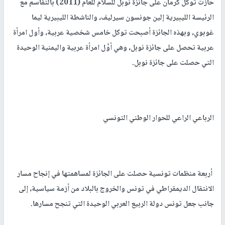
حازت توكل كرمان على جائزة نوبل للسلام للعام (2011) بالتقاسم مع
الرئيسة الليبيرية إلين جونسون سيرليف، والناشطة الليبيرية ليما
غوبوي، وبهذه الجائزة أصبحت توكل خامس شخصية عربية، وأول امرأة
عربية تحصل على جائزة نوبل، وهي أوَّل امرأة عربية واليمنية الوحيدة
التي حصلت على جائزة نوبل.
الرباعي الراعي للحوار الوطني التونسي
أربعة منظمات تونسية حصلت على الجائزة لمساهمتها في إنجاح مسار
الانتقال الديمقراطي في تونس والخروج بالبلاد من أزمة سياسية، إلى
جانب جعل تونس دولة الربيع العربي الوحيدة التي تنجح مسارها.