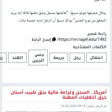
وقال شقيقها جولو سينغ، "هاجمها بمنجل وشق بطنها قائلا إنه يريد
التحقق من نوع الجنين".وذكر سينغ أن الرجل لديه خمسة بنات.
رابط قصير
https://nn.najah.edu/749Z/
إنسخ الرابط
الكلمات المفتاحية
جنس
اعتقال
رجل
جريمة
الهند
زو
الجنين
أمريكا.. السجن وغرامة مالية بحق طبيب أسنان
خرق أخلاقيات المهنة
تم النشر بتاريخ:
2020-09-19 15:26