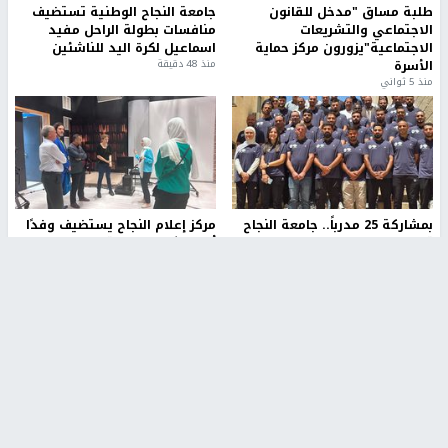
طلبة مساق "مدخل للقانون
جامعة النجاح الوطنية تستضيف
الاجتماعي والتشريعات
منافسات بطولة الراحل مفيد
الاجتماعية"يزورون مركز حماية
اسماعيل لكرة اليد للناشئين
الأسرة
منذ 48 دقيقة
منذ 5 ثواني
بمشاركة 25 مدرباً.. جامعة النجاح
مركز إعلام النجاح يستضيف وفدًا
تطلق دورة إعداد مدربي كرة
أكاديميًا من جامعة لوليو
القدم المستوى (C)
للتكنولوجيا السويدية
منذ 51 دقيقة
منذ 10 دقيقة
تقارير
" قانون درومي".. بين حق الدفاع عن النفس وواقع
الفلسطينيين تحت الاحتلال
6 أيام، 17 ساعة ago
تقارير
شهداء بينهم أطفال في غزة.. والاحتلال يصعّد