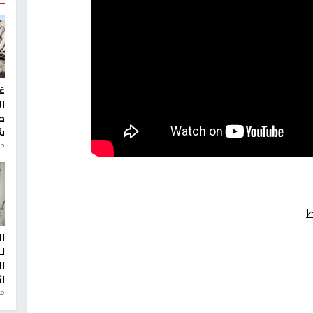
غ
ا
ط
ش
منذ 2
ط
ا
ل
ا
ا
من