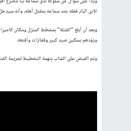
وردا على سؤال عن سلوكه لدى سماعه نبأ مصرع أفر
الابن البار فعله عند سماعه بمقتل أهله، وأنه سيدخ
وبعد أن أبلغ "القتلة" بمخطط المنزل ومكان كامير
وزوّدهم بسكين صيد كبير وقفازات وأقنعة.
وتم القبض على الشاب بتهمة التخطيط لجريمة القتل