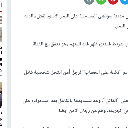
أ
23 من عمره في مدينة سوتشي السياحية على البحر الأسود لقتل والديه
البحر.
 شريط فيديو، ظهر فيه المتهم وهو يتفق مع القتلة
ط
ل
و
ا
ح
قديم "دفعة على الحساب" لرجل أمن انتحل شخصية قاتل
من
 الجاني عرض 3 ملايين روبل على "القاتل"، وعد بتسديدها بالكامل بعد استحواذه على
في الجريمة، وهم من رجال الأمن أيضا.
ج
د