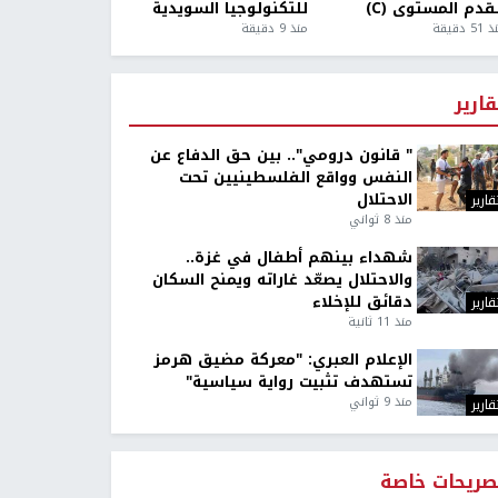
قدم المستوى (C)
للتكنولوجيا السويدية
5 دقيقة
منذ 9 دقيقة
قارير
" قانون درومي".. بين حق الدفاع عن
النفس وواقع الفلسطينيين تحت
الاحتلال
قارير
منذ 8 ثواني
شهداء بينهم أطفال في غزة..
والاحتلال يصعّد غاراته ويمنح السكان
دقائق للإخلاء
قارير
منذ 11 ثانية
الإعلام العبري: "معركة مضيق هرمز
تستهدف تثبيت رواية سياسية"
منذ 9 ثواني
قارير
صريحات خاصة