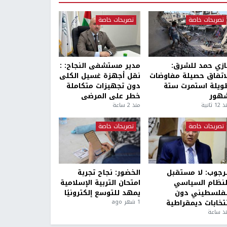
تصريحات خاصة
تصريحات خاصة
ازي حمد للشرق:
مدير مستشفى النجاح: :
لاتفاق حصيلة مفاوضات
نقل أجهزة غسيل الكلى
ويلة استمرت ستة
دون تجهيزات متكاملة
هور
خطر على المرضى
1 ثانية
منذ 2 ساعة
تصريحات خاصة
تصريحات خاصة
لرجوب: لا مستقبل
الخضور: نجاح تجربة
لنظام السياسي
امتحان التربية الإسلامية
لفلسطيني دون
يمهد للتوسع إلكترونيًا
نتخابات ديمقراطية
1 شهر ago
ذ ساعة