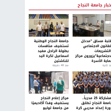
خبار جامعة النجاح
لبة مساق "مدخل
جامعة النجاح الوطنية
لقانون الاجتماعي
تستضيف منافسات
التشريعات
بطولة الراحل مفيد
لاجتماعية"يزورون مركز
اسماعيل لكرة اليد
ماية الأسرة
للناشئين
ذ ثانية
منذ 48 دقيقة
بمشاركة 25 مدرباً..
مركز إعلام النجاح
امعة النجاح تطلق
يستضيف وفدًا أكاديميًا
ورة إعداد مدربي كرة
من جامعة لوليو