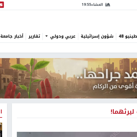
العشاء
19:55
البث
نيو 48
شؤون إسرائيلية
عربي ودولي
تقارير
أخبار جامعة 
يرثهما!
ا