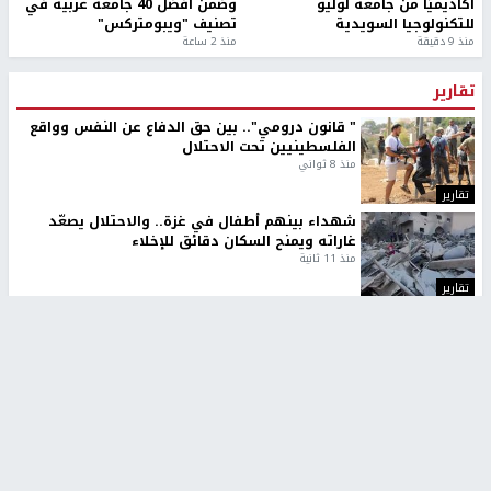
أكاديميًا من جامعة لوليو
وضمن أفضل 40 جامعة عربية في
للتكنولوجيا السويدية
تصنيف "ويبومتركس"
منذ 9 دقيقة
منذ 2 ساعة
تقارير
" قانون درومي".. بين حق الدفاع عن النفس وواقع
الفلسطينيين تحت الاحتلال
منذ 8 ثواني
تقارير
شهداء بينهم أطفال في غزة.. والاحتلال يصعّد
غاراته ويمنح السكان دقائق للإخلاء
منذ 11 ثانية
تقارير
الإعلام العبري: "معركة مضيق هرمز تستهدف تثبيت
رواية سياسية"
منذ 9 ثواني
تقارير
تصريحات خاصة
تصريحات خاصة
تصريحات خاصة