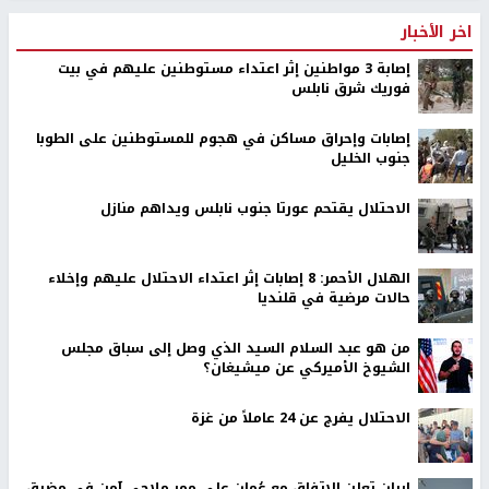
اخر الأخبار
إصابة 3 مواطنين إثر اعتداء مستوطنين عليهم في بيت
فوريك شرق نابلس
إصابات وإحراق مساكن في هجوم للمستوطنين على الطوبا
جنوب الخليل
الاحتلال يقتحم عورتا جنوب نابلس ويداهم منازل
الهلال الأحمر: 8 إصابات إثر اعتداء الاحتلال عليهم وإخلاء
حالات مرضية في قلنديا
من هو عبد السلام السيد الذي وصل إلى سباق مجلس
الشيوخ الأميركي عن ميشيغان؟
الاحتلال يفرج عن 24 عاملاً من غزة
إيران تعلن الاتفاق مع عُمان على ممر ملاحي آمن في مضيق