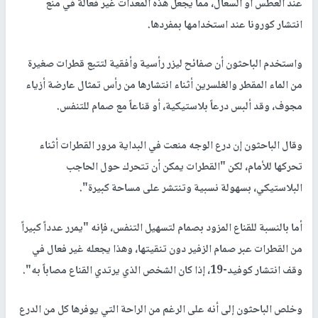
عند العطس أو السعال، مما يجعل هذه المعدات غير فعالة في منع
انتشار كورونا عند استخدامها بمفردها.
واستخدم الباحثون أن صفائح ليزر رأسية وأفقية لتتبع قطرات صغيرة
من الماء المقطر والغلسرين أثناء انتشارها من رأس تمثال عارضة أزياء
مجوف، وقد ألبس درعاً بلاستيكية، أو قناعاً مع صمام للتنفس.
وقال الباحثون إن درع الوجه منعت في البداية مرور القطرات أثناء
تحركها للأمام، لكن "القطرات يمكن أن تتحرك حول الحاجب
البلاستيكي، بسهولة نسبية وتنتشر على مساحة كبيرة".
أما بالنسبة للقناع المزود بصمام لتسهيل التنفس، فإنه "يمرر عدداً كبيراً
من القطرات عبر صمام الزفير دون تنقيتها، وهذا يجعله غير فعال في
وقف انتشار كوفيد-19، إذا كان الشخص الذي يرتدي القناع مصاباً به".
وخلص الباحثون إلى أنه على الرغم من الراحة التي يوفرها كل من الدرع