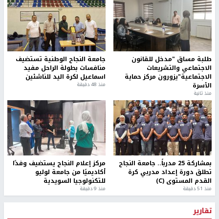
طلبة مساق "مدخل للقانون
جامعة النجاح الوطنية تستضيف
الاجتماعي والتشريعات
منافسات بطولة الراحل مفيد
الاجتماعية"يزورون مركز حماية
اسماعيل لكرة اليد للناشئين
الأسرة
منذ 48 دقيقة
منذ ثانية
بمشاركة 25 مدرباً.. جامعة النجاح
مركز إعلام النجاح يستضيف وفدًا
تطلق دورة إعداد مدربي كرة
أكاديميًا من جامعة لوليو
القدم المستوى (C)
للتكنولوجيا السويدية
منذ 51 دقيقة
منذ 9 دقيقة
تقارير