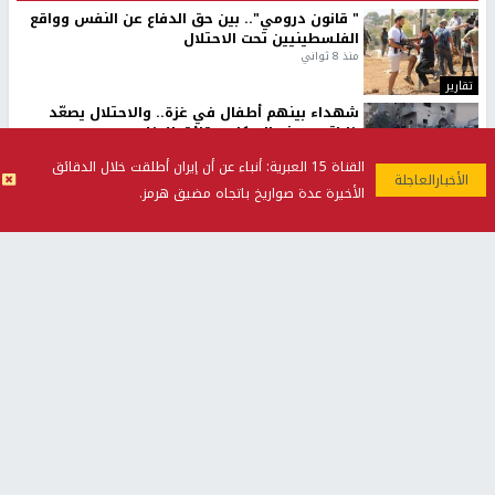
" قانون درومي".. بين حق الدفاع عن النفس وواقع
الفلسطينيين تحت الاحتلال
منذ 8 ثواني
تقارير
شهداء بينهم أطفال في غزة.. والاحتلال يصعّد
غاراته ويمنح السكان دقائق للإخلاء
منذ 11 ثانية
القناة 15 العبرية: أنباء عن أن إيران أطلقت خلال الدقائق
تقارير
الأخيرة عدة صواريخ باتجاه مضيق هرمز.
الإعلام العبري: "معركة مضيق هرمز تستهدف تثبيت
رواية سياسية"
منذ 9 ثواني
تقارير
تصريحات خاصة
تصريحات خاصة
تصريحات خاصة