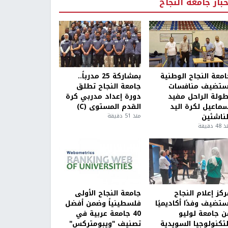
خبار جامعة النجاح
امعة النجاح الوطنية
بمشاركة 25 مدرباً..
ستضيف منافسات
جامعة النجاح تطلق
طولة الراحل مفيد
دورة إعداد مدربي كرة
سماعيل لكرة اليد
القدم المستوى (C)
لناشئين
منذ 51 دقيقة
4 دقيقة
كز إعلام النجاح
جامعة النجاح الأولى
ستضيف وفدًا أكاديميًا
فلسطينياً وضمن أفضل
ن جامعة لوليو
40 جامعة عربية في
لتكنولوجيا السويدية
تصنيف "ويبومتركس"