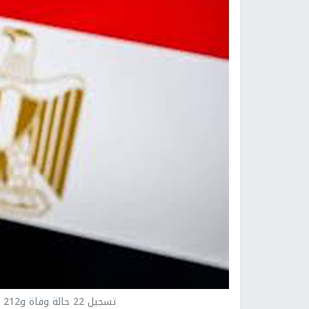
تسجيل 22 حالة وفاة و212 إصابة جديدة بفيروس كورونا في مصر