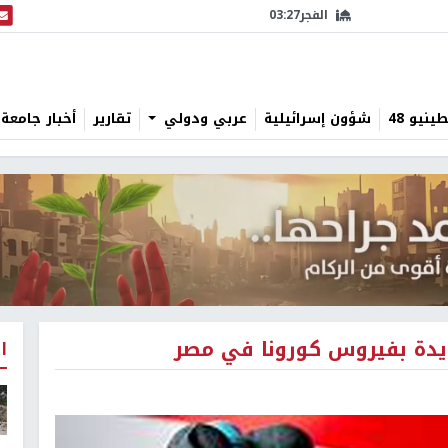
الفجر
03:27
البث
نيو 48
شؤون إسرائيلية
عربي ودولي
تقارير
أخبار جامعة 
ا