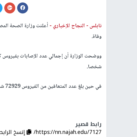
نابلس -
النجاح الإخباري -
وفاة.
شخصا.
في حين بلغ عدد المتعافين من الفيروس 72929 شخصا بعد خروج 809 متعافين من المستشفيات يوم الاثنين.
رابط قصير
https://nn.najah.edu/7127/
إنسخ الرابط