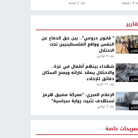
9 دقيقة
منذ 2 ساعة
قارير
" قانون درومي".. بين حق الدفاع عن
النفس وواقع الفلسطينيين تحت
الاحتلال
قارير
منذ 8 ثواني
شهداء بينهم أطفال في غزة..
والاحتلال يصعّد غاراته ويمنح السكان
دقائق للإخلاء
قارير
منذ 11 ثانية
الإعلام العبري: "معركة مضيق هرمز
تستهدف تثبيت رواية سياسية"
منذ 9 ثواني
قارير
صريحات خاصة