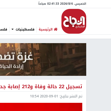
الخميس، 6/‏8/‏2026 02:41:34 صباحاً
الرئيسية
فلسطينيات
فلسطي
تسجيل 22 حالة وفاة و212 إصابة جديدة بفيروس كورونا في مصر
تم النشر بتاريخ:
2020-09-01 10:54