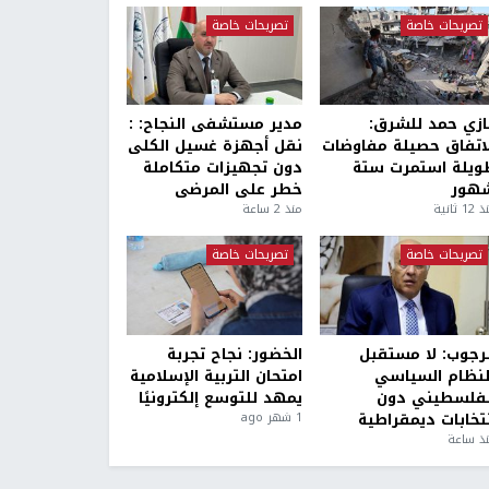
تصريحات خاصة
تصريحات خاصة
ازي حمد للشرق:
مدير مستشفى النجاح: :
لاتفاق حصيلة مفاوضات
نقل أجهزة غسيل الكلى
ويلة استمرت ستة
دون تجهيزات متكاملة
هور
خطر على المرضى
1 ثانية
منذ 2 ساعة
تصريحات خاصة
تصريحات خاصة
لرجوب: لا مستقبل
الخضور: نجاح تجربة
لنظام السياسي
امتحان التربية الإسلامية
لفلسطيني دون
يمهد للتوسع إلكترونيًا
نتخابات ديمقراطية
1 شهر ago
ذ ساعة