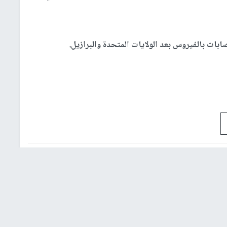
صابات بالفيروس بعد الولايات المتحدة والبرازيل.
شؤون إسرائيلية
عربي ودولي
إشترك بالنشرة الإخبارية