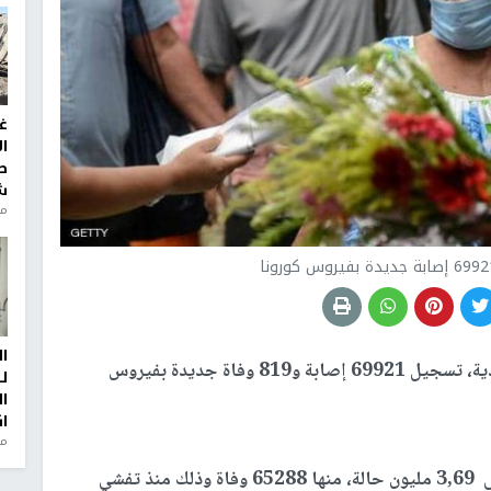
غ
ا
ط
ش
منذ 2
ا
أعلنت وزارة الصحة الهندية، تسجيل 69921 إصابة و819 وفاة جديدة بفيروس
ل
ا
ا
من
وأضافت بأن حصيلة الصاابات بالفيروس ارتفعت الى 3,69 مليون حالة، منها 65288 وفاة وذلك منذ تفشي