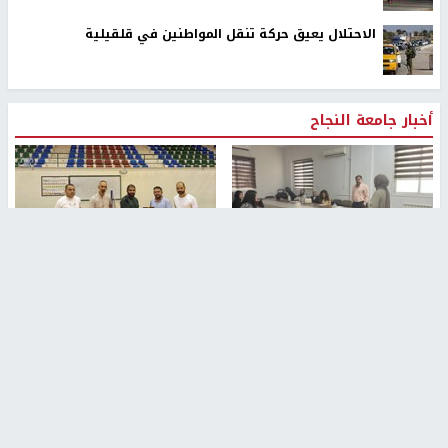
الاحتلال يعيق حركة تنقل المواطنين في قلقيلية
أخبار جامعة النجاح
طلبة مساق "مدخل للقانون
جامعة النجاح الوطنية تستضيف
الاجتماعي والتشريعات
منافسات بطولة الراحل مفيد
الاجتماعية"يزورون مركز حماية
اسماعيل لكرة اليد للناشئين
الأسرة
منذ 48 دقيقة
منذ 5 ثواني