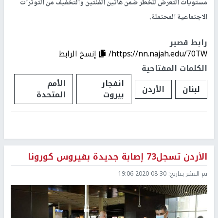
مستويات التعرض للخطر ضمن هاتين الفئتين والتخفيف من التوترات
الاجتماعية المحتملة.
رابط قصير
https://nn.najah.edu/70TW/
إنسخ الرابط
الكلمات المفتاحية
انفجار
الأمم
لبنان
الأردن
بيروت
المتحدة
الأردن تسجل73 إصابة جديدة بفيروس كورونا
تم النشر بتاريخ:
2020-08-30 19:06