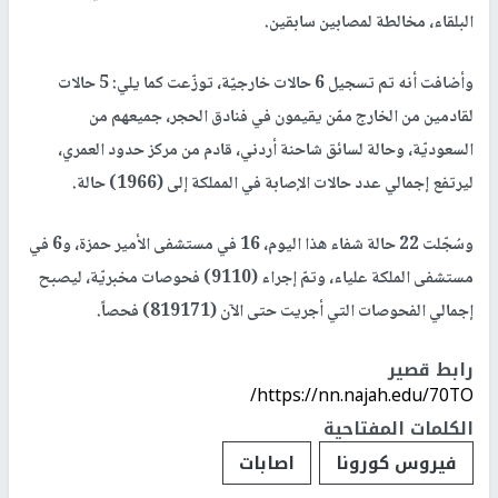
البلقاء، مخالطة لمصابين سابقين.
وأضافت أنه تم تسجيل 6 حالات خارجيّة، توزّعت كما يلي: 5 حالات
لقادمين من الخارج ممّن يقيمون في فنادق الحجر، جميعهم من
السعوديّة، وحالة لسائق شاحنة أردني، قادم من مركز حدود العمري،
ليرتفع إجمالي عدد حالات الإصابة في المملكة إلى (1966) حالة.
وسُجّلت 22 حالة شفاء هذا اليوم، 16 في مستشفى الأمير حمزة، و6 في
مستشفى الملكة علياء، وتمّ إجراء (9110) فحوصات مخبريّة، ليصبح
إجمالي الفحوصات التي أجريت حتى الآن (819171) فحصاً.
رابط قصير
https://nn.najah.edu/70TO/
الكلمات المفتاحية
فيروس كورونا
اصابات