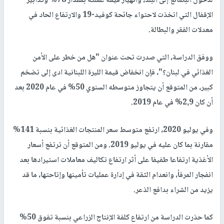
لدخول البضائع إلى البلد، وانهيار قيمة عملته بمقدار 78% وتدابير
الإقفال التي اتخذت لاحتواء جائحة كوفيد-19 والارتفاع الحاد في
معدلات الفقر والبطالة.
ووفق الدراسة، التي صدرت تحت عنوان "هل من خطر على الأمن
الغذائي في لبنان؟"، فإن انخفاض قيمة الليرة اللبنانية ادى إلى تضخم
كبير، من المتوقع أن يتجاوز متوسطه السنوي 50% في عام 2020 بعد
أن كان 2,9% في عام 2019.
وفي يوليو 2020، ارتفع متوسط سعر المنتجات الغذائية بنسبة 141%
مقارنة بما كان عليه في يوليو 2019. ومن المتوقع أن ترتفع أسعار
الأغذية ارتفاعا طفيفا على أثر ارتفاع تكاليف معاملات استيرادها بعد
انفجار المرفأ، وانعدام الثقة في إدارة عمليات تأمينها وإتاحتها، ما قد
يزيد من الشراء بدافع الذعر.
كما حذرت الدراسة من ارتفاع كلفة الإنتاج الزراعي بنسبة تفوق 50%