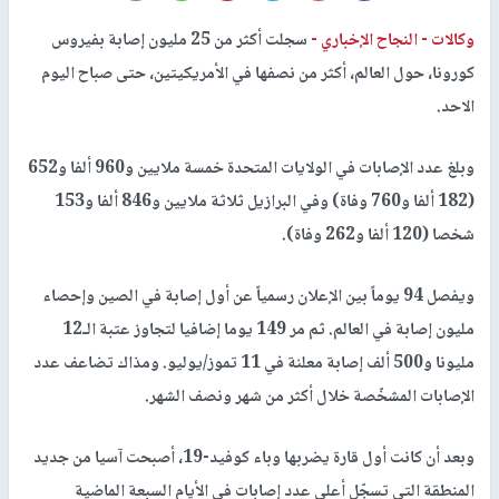
وكالات -
النجاح الإخباري -
سجلت أكثر من 25 مليون إصابة بفيروس
كورونا، حول العالم، أكثر من نصفها في الأمريكيتين، حتى صباح اليوم
الاحد.
وبلغ عدد الإصابات في الولايات المتحدة خمسة ملايين و960 ألفا و652
(182 ألفا و760 وفاة) وفي البرازيل ثلاثة ملايين و846 ألفا و153
شخصا (120 ألفا و262 وفاة).
ويفصل 94 يوماً بين الإعلان رسمياً عن أول إصابة في الصين وإحصاء
مليون إصابة في العالم. ثم مر 149 يوما إضافيا لتجاوز عتبة الـ12
مليونا و500 ألف إصابة معلنة في 11 تموز/يوليو. ومذاك تضاعف عدد
الإصابات المشخّصة خلال أكثر من شهر ونصف الشهر.
وبعد أن كانت أول قارة يضربها وباء كوفيد-19، أصبحت آسيا من جديد
المنطقة التي تسجّل أعلى عدد إصابات في الأيام السبعة الماضية