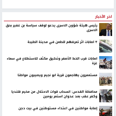
اخر الأخبار
رئيس هيئة شؤون الاسرى يدعو لوقف سياسة بن غفير بحق
الاسرى
٣ اصابات اثر تعرضهم للطعن في مدينة الطيبة
اصابات قرب الخط الأصفر وتحليق مكثف للاستطلاع في سماء
غزة
مستعمرون يهاجمون قرية ابو نجيم ويصيبون مواطنا
محافظة القدس: انسحاب قوات الاحتلال من مخيم قلنديا
وكفر عقب بعد عدوان استمر يومين
إصابة مواطنين في اعتداء مستوطنين في بيت دجن