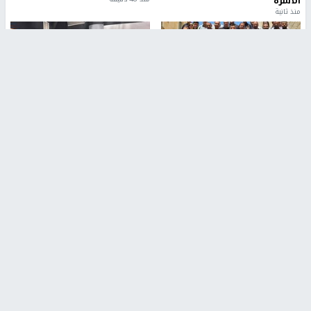
الأسرة
منذ ثانية
بمشاركة 25 مدرباً.. جامعة النجاح
مركز إعلام النجاح يستضيف وفدًا
تطلق دورة إعداد مدربي كرة
أكاديميًا من جامعة لوليو
القدم المستوى (C)
للتكنولوجيا السويدية
منذ 51 دقيقة
منذ 9 دقيقة
تقارير
بالصور| مرضى عالقون في غزة يناشدون بإجلائهم
العاجل مع انهيار النظام الصحي
منذ 3 دقيقة
تقارير
" قانون درومي".. بين حق الدفاع عن النفس وواقع
الفلسطينيين تحت الاحتلال
منذ 8 ثواني
تقارير