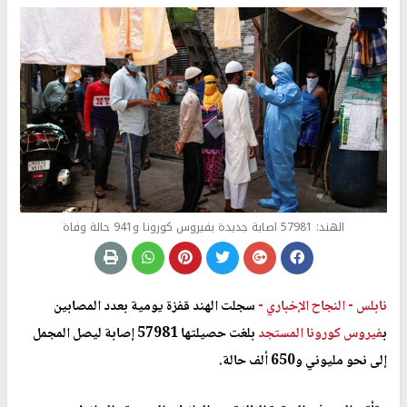
الهند: 57981 اصابة جديدة بفيروس كورونا و941 حالة وفاة
نابلس -
النجاح الإخباري -
سجلت الهند قفزة يومية بعدد المصابين
ب
فيروس كورونا المستجد
بلغت حصيلتها 57981 إصابة ليصل المجمل
إلى نحو مليوني و650 ألف حالة.