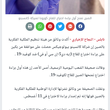
الصين تمنح أول براءة اختراع للقاح كورونا لشركة كانسينو
نابلس -
النجاح الإخباري -
أكدت وثائق من هيئة تنظيم الملكية الفكرية
بالصين إن شركة كانسينو بيولوجيكس حصلت على موافقة من بكين
على براءة اختراع للقاح (إيه دي5-إن سي أو في) ضد كوفيد-19 .
وقالت صحيفة الشعب اليومية الرسمية، أمس الأحد، إن هذه أول براءة
اختراع تمنحها الصين للقاح لكوفيد-19.
ونقلت الصحيفة عن وثائق نشرتها الإدارة الوطنية للملكية الفكرية
بالصين قولها إنه تم إصدار براءة الاختراع في 11 أغسطس.
وقالت السعودية هذا الشهر إنها تعتزم بدء المرحلة الثالثة من التجارب