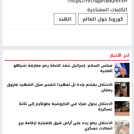
https://nn.najah.edu/6YXH/
الكلمات المفتاحية
كورونا حول العالم
الهند
اخر الأخبار
مجلس السلام: إسرائيل تنفذ الخطة رغم معارضة نتنياهو
العلنية
الاحتلال يقتحم بلدة تل تمهيدا لتفجير منزل الشهيد فاروق
رمضان
الاحتلال يحول منزلا في الجاروشية بطولكرم إلى ثكنة
عسكرية
الاحتلال يضع يده على أراض شرق قلقيلية لإقامة برج
اتصالات عسكري