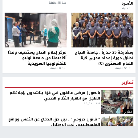
الأسرة
منذ 48 دقيقة
منذ ثانية
بمشاركة 25 مدرباً.. جامعة النجاح
مركز إعلام النجاح يستضيف وفدًا
تطلق دورة إعداد مدربي كرة
أكاديميًا من جامعة لوليو
القدم المستوى (C)
للتكنولوجيا السويدية
منذ 51 دقيقة
منذ 9 دقيقة
تقارير
بالصور| مرضى عالقون في غزة يناشدون بإجلائهم
العاجل مع انهيار النظام الصحي
منذ 3 دقيقة
تقارير
" قانون درومي".. بين حق الدفاع عن النفس وواقع
الفلسطينيين تحت الاحتلال
منذ 8 ثواني
تقارير