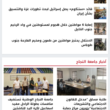
قائد «سنتكوم» يصل إسرائيل لبحث تطورات غزة والتنسيق
بشأن إيران
إصابة 6 مواطنين خلال هجوم لمستوطنين في واد الرخيم
جنوب الخليل
الاحتلال يحتجز مواطنين من طمون ومخيم الفارعة جنوب
طوباس
أخبار جامعة النجاح
طلبة مساق "مدخل للقانون
جامعة النجاح الوطنية تستضيف
الاجتماعي والتشريعات
منافسات بطولة الراحل مفيد
الاجتماعية"يزورون مركز حماية
اسماعيل لكرة اليد للناشئين