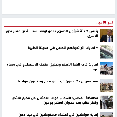
اخر الأخبار
رئيس هيئة شؤون الاسرى يدعو لوقف سياسة بن غفير بحق
الاسرى
٣ اصابات اثر تعرضهم للطعن في مدينة الطيبة
اصابات قرب الخط الأصفر وتحليق مكثف للاستطلاع في سماء
غزة
مستعمرون يهاجمون قرية ابو نجيم ويصيبون مواطنا
محافظة القدس: انسحاب قوات الاحتلال من مخيم قلنديا
وكفر عقب بعد عدوان استمر يومين
إصابة مواطنين في اعتداء مستوطنين في بيت دجن