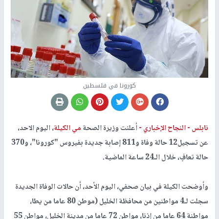
كورونا في فلسطين
نابلس -
النجاح الإخباري -
أعلنت وزيرة الصحة
مي الكيلة
، اليوم الاحد،
عن تسجيل12 حالة وفاة و811 إصابة جديدة بفيروس "كورونا"، و370
حالة تعافٍ، خلال الـ24 ساعة الماضية.
وأوضحت الكيلة في بيان صحفي، اليوم الأحد، أن حالات الوفاة الجديدة
سجلت لـ4 مواطنين من محافظة الخليل (موطن 80 عاما من يطا،
مواطنة 64 عاما من إذنا، مواطن 72 عاما من مدينة الخليل، مواطن 55