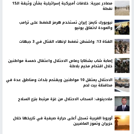
مصادر عبرية: خلافات أميركية إسرائيلية بشأن وثيقة الـ15
نقطة
نيويورك تايمز: إيران تستخدم هرمز للضغط على ترامب
والعودة لاتفاق يونيو
القناة 13: واشنطن تضغط لإنهاء القتال في 3 جبهات
إصابة شاب بشظايا رصاص الاحتلال واعتقال خمسة مواطنين
خلال اقتحام مخيم بلاطة
الاحتلال يعتقل 10 مواطنين ويقتحم بلدات ومناطق عدة في
محافظة بيت لحم
ملادينوف: انسحاب الاحتلال من غزة مرتبط بنزع السلاح
أوروبا الغربية تسجل أعلى حرارة صيفية في تاريخها خلال
حزيران وتموز الماضيين