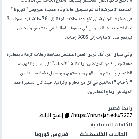
وأوضح فريق العمل المختص بمتابعة أوضاع الجالية في الولايات
المتحدة الأميركية أنه تم تسجيل حالة وفاة جديدة بفيروس "كورونا"
في صفوف الجالية، ليرتفع عدد حالات الوفاة إلى 76 حالة، فيما سجلت 3
اصابات جديدة بالفيروس في صفوف الجالية في متشيغن وأوهايو،
ليرتفع عدد الإصابات إلى 3605 إصابة.
وفي سياق آخر، أفاد فريق العمل المختص بمتابعة رحلات الإجلاء بمغادرة
دفعة جديدة من المواطنين والطلبة "الأحباب" إلى لندن والكويت،
للالتحاق بأسرهم وأعمالهم ودراستهم، وبوصول دفعة جديدة من
"الأحباب" العالقين في كل من قطر وأوكرانيا، حيث كان السفير أحمد
الديك في وداع المغادرين.
رابط قصير
https://nn.najah.edu/72Z7/
إنسخ الرابط
الكلمات المفتاحية
الجاليات الفلسطينية
فيروس كورونا