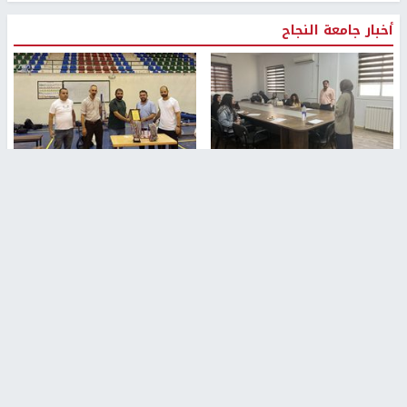
أخبار جامعة النجاح
طلبة مساق "مدخل للقانون
جامعة النجاح الوطنية تستضيف
الاجتماعي والتشريعات
منافسات بطولة الراحل مفيد
الاجتماعية"يزورون مركز حماية
اسماعيل لكرة اليد للناشئين
الأسرة
منذ 48 دقيقة
منذ ثانية
بمشاركة 25 مدرباً.. جامعة النجاح
مركز إعلام النجاح يستضيف وفدًا
تطلق دورة إعداد مدربي كرة
أكاديميًا من جامعة لوليو
القدم المستوى (C)
للتكنولوجيا السويدية